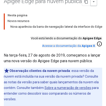
Apigee Edge para nuvem pública
Nesta página
Novos recursos
Nova aparência da barra de navegação lateral da interface do Edge
Você está lendo a documentação do
Apigee Edge
.
info
Acesse a documentação da
Apigee X
.
Na terça-feira, 27 de agosto de 2019, começamos a lançar
uma nova versão do Apigee Edge para nuvem pública.
Observação
:
clientes da nuvem privada
: essa versão da
nuvem está incluída na sua versão da nuvem privada? Consulte
as notas da versão para saber quais lançamentos da nuvem ela
contém. Consulte também
Sobre a numeração de versões
para
entender como descobrir isso comparando os números de
versões.