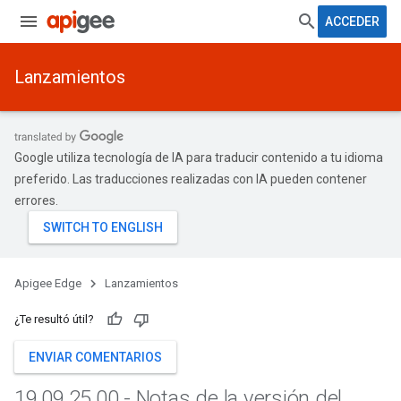
ACCEDER
Lanzamientos
Google utiliza tecnología de IA para traducir contenido a tu idioma
preferido. Las traducciones realizadas con IA pueden contener
errores.
Apigee Edge
Lanzamientos
¿Te resultó útil?
ENVIAR COMENTARIOS
19
.
09
.
25
.
00 - Notas de la versión del