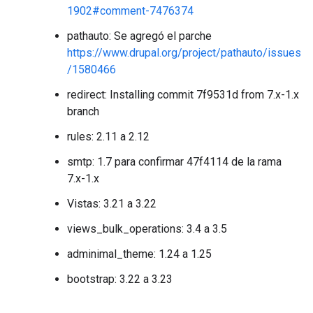
1902#comment-7476374
pathauto: Se agregó el parche
https://www.drupal.org/project/pathauto/issues
/1580466
redirect: Installing commit 7f9531d from 7.x-1.x
branch
rules: 2.11 a 2.12
smtp: 1.7 para confirmar 47f4114 de la rama
7.x-1.x
Vistas: 3.21 a 3.22
views_bulk_operations: 3.4 a 3.5
adminimal_theme: 1.24 a 1.25
bootstrap: 3.22 a 3.23