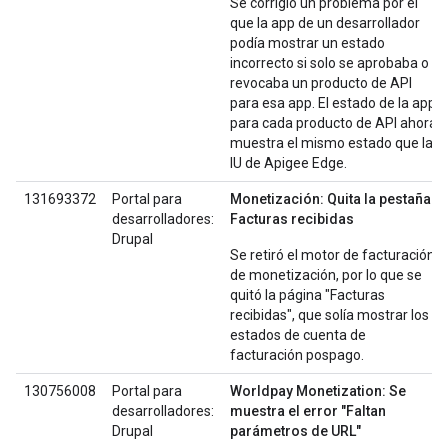
Se corrigió un problema por el
que la app de un desarrollador
podía mostrar un estado
incorrecto si solo se aprobaba o
revocaba un producto de API
para esa app. El estado de la app
para cada producto de API ahora
muestra el mismo estado que la
IU de Apigee Edge.
131693372
Portal para
Monetización: Quita la pestaña
desarrolladores:
Facturas recibidas
Drupal
Se retiró el motor de facturación
de monetización, por lo que se
quitó la página "Facturas
recibidas", que solía mostrar los
estados de cuenta de
facturación pospago.
130756008
Portal para
Worldpay Monetization: Se
desarrolladores:
muestra el error "Faltan
Drupal
parámetros de URL"