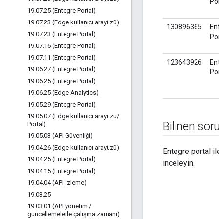
Por
19
.
07
.
25 (Entegre Portal)
19
.
07
.
23 (Edge kullanıcı arayüzü)
130896365
En
19
.
07
.
23 (Entegre Portal)
Por
19
.
07
.
16 (Entegre Portal)
19
.
07
.
11 (Entegre Portal)
123643926
En
19
.
06
.
27 (Entegre Portal)
Por
19
.
06
.
25 (Entegre Portal)
19
.
06
.
25 (Edge Analytics)
19
.
05
.
29 (Entegre Portal)
19
.
05
.
07 (Edge kullanıcı arayüzü
/
Bilinen sor
Portal)
19
.
05
.
03 (API Güvenliği)
19
.
04
.
26 (Edge kullanıcı arayüzü)
Entegre portal ile
19
.
04
.
25 (Entegre Portal)
inceleyin.
19
.
04
.
15 (Entegre Portal)
19
.
04
.
04 (API İzleme)
19
.
03
.
25
19
.
03
.
01 (API yönetimi
/
güncellemelerle çalışma zamanı)