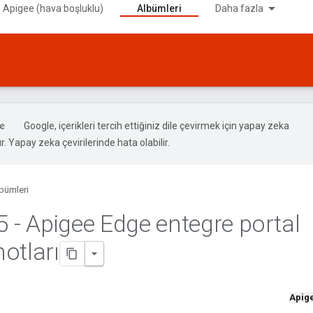
 Apigee (hava boşluklu)
Albümleri
Daha fazla
Google, içerikleri tercih ettiğiniz dile çevirmek için yapay zeka
ır. Yapay zeka çevirilerinde hata olabilir.
bümleri
5 - Apigee Edge entegre portal
otları
Apig