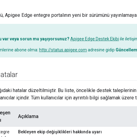
ü, Apigee Edge entegre portalının yeni bir sürümünü yayınlamaya
 var veya sorun mu yaşıyorsunuz?
Apigee Edge Destek Ekibi
ile iletiş
rimlerine abone olma:
http://status.apigee.com
adresine gidip
Güncellem
hatalar
aki hatalar düzeltilmiştir. Bu liste, öncelikle destek taleplerinin
anıcılar içindir. Tüm kullanıcılar için ayrıntılı bilgi sağlamak üzere
leşen
Açıklama
ı
tegre
Bekleyen ekip değişiklikleri hakkında uyarı