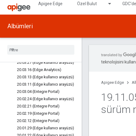
Apigee Edge
Özel Bulut
GDC'de
20.04.06 (Çalışma zamanı, API
Yönetimi, Para Kazanma Yönetimi)
20.06.23 (Analytics)
Albümleri
20.06.17 (Entegre Portal)
20.05.20 (Entegre Portal)
25
.
05
.
14 (Analytics)
20
.
04
.
20 (Entegre Portal)
20
.
04
.
07 (Entegre Portal)
teknolojisini kullan
20
.
03
.
27 (Edge kullanıcı arayüzü)
20
.
03
.
16 (Edge Analytics)
20
.
03
.
13 (Edge kullanıcı arayüzü)
Apigee Edge
Al
20
.
03
.
11 (Edge kullanıcı arayüzü)
20
.
03
.
04 (Entegre Portal)
19
.
11
.
0
20
.
02
.
24 (Edge kullanıcı arayüzü)
sürüm n
20
.
02
.
21 (Entegre Portal)
20
.
02
.
19 (Entegre Portal)
20
.
02
.
12 (Entegre Portal)
20
.
01
.
29 (Edge kullanıcı arayüzü)
20
.
01
.
22 (Edge kullanıcı arayüzü)