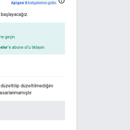
info
Apigee X
belgelerine gidin
.
 başlayacağız.
ime geçin.
eler
'e abone ol'u tıklayın.
 düzeltilip düzeltilmediğini
 tasarlanmamıştır.