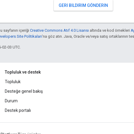
GERI BILDIRIM GÖNDERIN
bu sayfanın içeriği
Creative Commons Atıf 4.0 Lisansı
altında ve kod örnekleri
A
elopers Site Politikaları
'na göz atın. Java, Oracle ve/veya satış ortaklarının tesc
6-02-03 UTC.
Topluluk ve destek
Topluluk
Desteğe genel bakış
Durum
Destek portalı