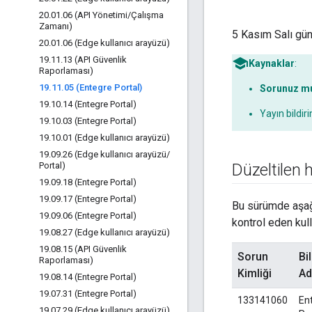
20
.
01
.
06 (API Yönetimi
/
Çalışma
Zamanı)
5 Kasım Salı gün
20
.
01
.
06 (Edge kullanıcı arayüzü)
19
.
11
.
13 (API Güvenlik
Kaynaklar
:
Raporlaması)
19
.
11
.
05 (Entegre Portal)
Sorunuz mu
19
.
10
.
14 (Entegre Portal)
Yayın bildi
19
.
10
.
03 (Entegre Portal)
19
.
10
.
01 (Edge kullanıcı arayüzü)
19
.
09
.
26 (Edge kullanıcı arayüzü
/
Portal)
Düzeltilen 
19
.
09
.
18 (Entegre Portal)
19
.
09
.
17 (Entegre Portal)
Bu sürümde aşağıd
19
.
09
.
06 (Entegre Portal)
kontrol eden kull
19
.
08
.
27 (Edge kullanıcı arayüzü)
19
.
08
.
15 (API Güvenlik
Sorun
Bi
Raporlaması)
Kimliği
Ad
19
.
08
.
14 (Entegre Portal)
19
.
07
.
31 (Entegre Portal)
133141060
En
19
.
07
.
29 (Edge kullanıcı arayüzü)