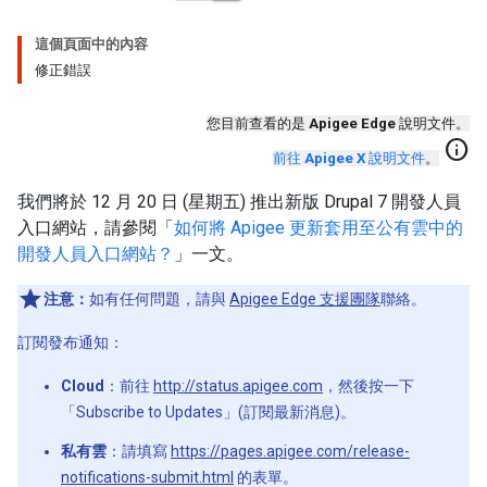
這個頁面中的內容
修正錯誤
您目前查看的是
Apigee Edge
說明文件。
info
前往
Apigee X
說明文件
。
我們將於 12 月 20 日 (星期五) 推出新版 Drupal 7 開發人員
入口網站，請參閱「
如何將 Apigee 更新套用至公有雲中的
開發人員入口網站？
」一文。
注意：
如有任何問題，請與
Apigee Edge 支援團隊
聯絡。
訂閱發布通知：
Cloud
：前往
http://status.apigee.com
，然後按一下
「Subscribe to Updates」(訂閱最新消息)。
私有雲
：請填寫
https://pages.apigee.com/release-
notifications-submit.html
的表單。