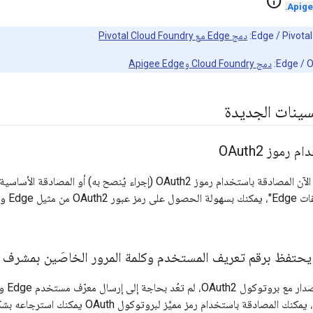
info
.
دمج Edge مع Pivotal Cloud Foundry
دمج Cloud Foundry وApigee Edge
سينات الجديدة
رموز OAuth2
يتيح وسيط الخدمة الآن المصادقة باستخدام رموز OAuth2 (إجراء يُنص
لواجهة 
بفضل ت
صادقة باستخدام رمز مميَّز لبروتوكول OAuth يمكنك استرجاعه بشكل منفصل من Edge.