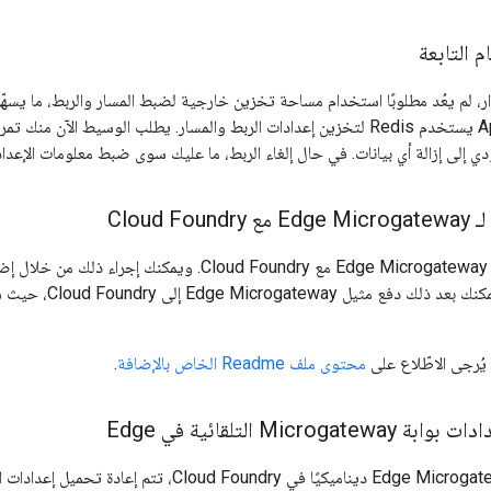
م التابعة
ر، لم يعُد مطلوبًا استخدام مساحة تخزين خارجية لضبط المسار والربط، ما يسهّ
يؤدي إلى إزالة أي بيانات. في حال إلغاء الربط، ما عليك سوى ضبط معلومات الإعد
Cloud F
يُرجى الاطّلاع على
محتوى ملف Readme الخاص بالإضافة
.
Micro التلقائية في Edge
مع زيادة حجم Edge Microgateway ديناميكيًا في  Foundry