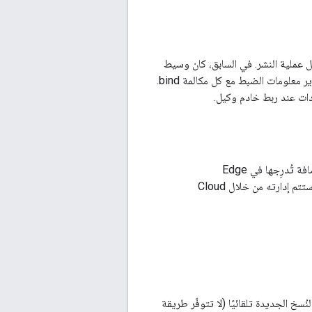
ل عملية النشر. في السابق، كان وسيط
خدمة Apigee Edge يستخدم Redis لتخزين إعدادات الربط والمسار. يطلب الوسيط الآن منك تمرير معلومات الضبط مع كل مكالمة bind.
ادات عند ربط خادم وكيل.
يمكنك اختياريًا دمج Edge Microgateway مع Cloud Foundry. ويمكنك إجراء ذلك من خلال إضافة تُدرِجها في Edge
Microgateway. يمكنك بعد ذلك دفع مثيل Edge Microgateway إلى Cloud Foundry، حيث ستتم إدارته من خلال Cloud
Cloud، تتم إعادة تحميل إعدادات النُسخ الجديدة تلقائيًا (لا تتوفّر طريقة