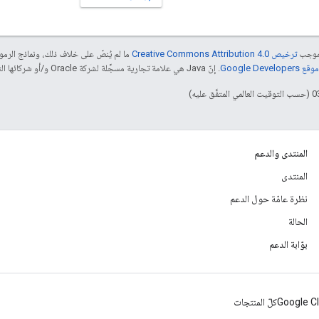
بموجب
ترخيص Creative Commons Attribution 4.0‏
ما لم يُنصّ على خلاف ذلك، ونماذج الر
Google Dev‏
. إنّ Java هي علامة تجارية مسجَّلة لشركة Oracle و/أو شركائها التابعين.
المنتدى والدعم
المنتدى
نظرة عامّة حول الدعم
الحالة
بوّابة الدعم
Google C
كلّ المنتجات