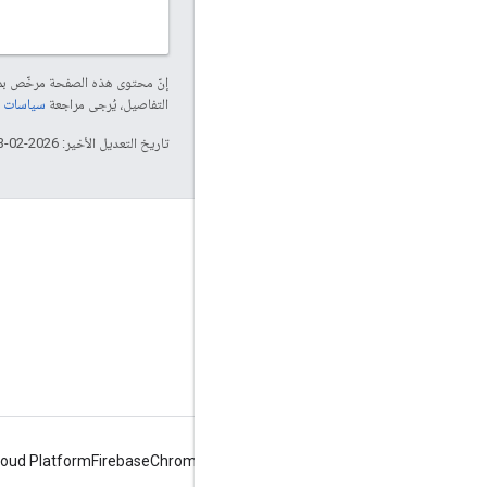
إنّ محتوى هذه الصفحة مرخّص 
التفاصيل، يُرجى مراجعة
سياسات موقع elopers
تاريخ التعديل الأخير: 2026-02-03 (حسب التوقيت العالمي المتفَّق عليه)
لمحة عن Apigee
We're part of Google
الأحداث
الشركاء
الكتب الإلكترونيّة وأحداث البث على الويب
loud Platform
Firebase
Chrome
Android