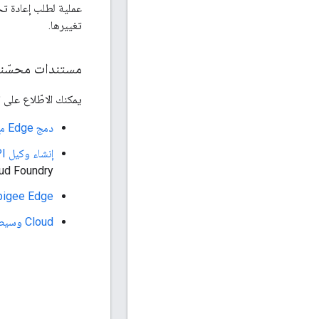
تغييرها.
مستندات محسّن
يمكنك الاطّلاع على ا
دمج Edge مع Pivotal Cloud Foundry
إنشاء وكيل Edge API لإدارة طلبات العميل إلى تطبيقك على Cloud Foundry
ud Foundry)
Apigee Edge إضافات Microgateway لـ undry
Cloud وسيط خدمة Foundry لـ Apigee