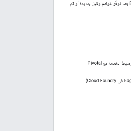
عملية لطلب إعادة تحميل إعدادات بعض النُسخ العشوائية). تتم إعادة تحميل Edge Microgateway بعد توفُّر خوادم وكيل جديدة أو تم
(باستخدام وسيط الخدمة مع Pivotal