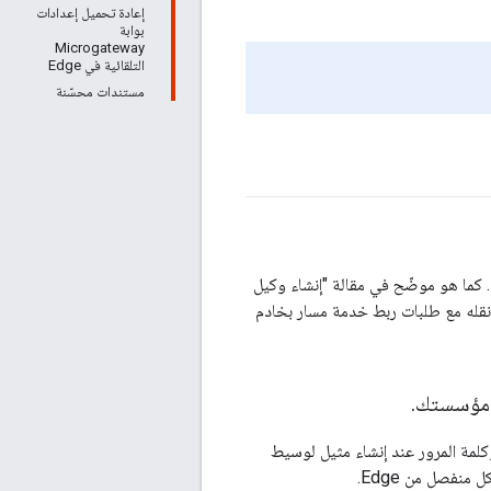
إعادة تحميل إعدادات
بوابة
Microgateway
التلقائية في Edge
مستندات محسّنة
ح به) أو المصادقة الأساسية. كما هو موضّح في مقالة "إنشاء وكيل
برمجة تطبيقات Edge"، يمكنك بسهولة الحصول على رمز عبور OAuth2 من مثيل Edge ونقله مع طلبات ربط خدمة مسار بخادم
.
وافق هذا الإصدار مع بروتوكول OAuth2، لم تعُد بحاجة إلى إرسال معرّف مستخدم Edge وكلمة المرور عند إنشاء مثيل لوسيط