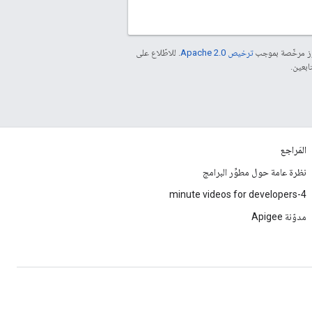
موز مرخّصة بموجب
ترخيص Apache 2.0‏
. للاطّلاع على
المَراجع
نظرة عامة حول مطوِّر البرامج
4-minute videos for developers
مدوّنة Apigee