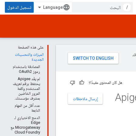
/
تسجيل الدخول
على هذه الصفحة
وقد
الميزات والتحسينات
الجديدة
المصادقة باستخدام
رموز OAuth2
لم يعُد Apigee
هل كان المحتوى مفيدًا؟
يحتفظ برقم تعريف
المستخدم وكلمة
المرور الخاصَين
بمشرف مؤسستك.
إرسال ملاحظات
عدد أقل من المهام
التابعة
الدمج الاختياري لـ
Edge
Microgateway مع
Cloud Foundry