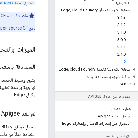
الإلكترونية
انتقِل إلى
مستندات Apigee X
سحابة إلكترونية بشأن Edge
Cloud Foundry
/
ملاحظة:
دمج Edge / Pivotal CF:
3
.
1
.
3
3
.
1
.
2
دمج Edge / Open source CF:
3
.
1
.
0
3
.
0
.
0
2
.
1
.
1
الميزات والتح
2
.
1
.
0
2
المصادقة باستخدام 
سحابة إلكترونية لخدمة Edge
Cloud Foundry
/
مراقبة واجهة برمجة التطبيقات
Sense
وكيل Edge.
معلومات عن إصدار APIGEE
عملية الإصدار
لم يعُد Apigee يحتفظ برقم تعريف المستخدم وكلمة المرور الخاصَين بمشرف مؤسستك
مراحل إصدار Apigee
الحصول على إشعارات الإصدار وإشعارات Edge
الخدمة. بدلاً من ذلك، يمكنك الم
الإيقاف والتقاعد