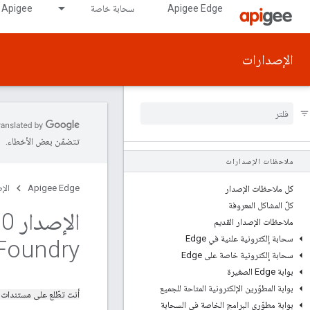
Apigee Edge
سحابة خاصة
Apigee على GDC air-gapped
الإصدارات
تتضمّن بعض الأخطاء.
ملاحظات الإصدارات
Apigee Edge
الإ
كل ملاحظات الإصدار
كلّ المشاكل المعروفة
الإصدار 2
0: ملاحظات إصدار تكامل Apigee Edge
.
ملاحظات الإصدار القديم
سحابة إلكترونية علنية في Edge
Foundry
سحابة إلكترونية خاصة على Edge
بوابة Edge الصغيرة
بوابة المطوّرين الإلكترونية المتاحة للجميع
أنت تطّلع على مستندات
بوابة مطوّري البرامج الخاصة في السحابة