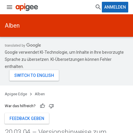
ANMELDEN
Alben
Google verwendet KI-Technologie, um Inhalte in Ihre bevorzugte
Sprache zu übersetzen. KI-Übersetzungen können Fehler
enthalten.
Apigee Edge
Alben
War das hilfreich?
FEEDBACK GEBEN
20
.
03
.
04 – Versionshinweise zum