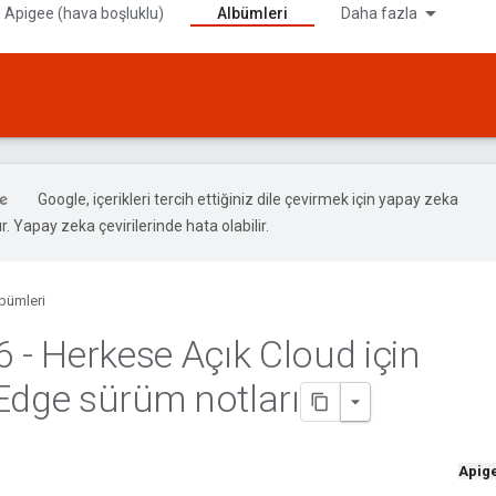
 Apigee (hava boşluklu)
Albümleri
Daha fazla
Google, içerikleri tercih ettiğiniz dile çevirmek için yapay zeka
ır. Yapay zeka çevirilerinde hata olabilir.
bümleri
6 - Herkese Açık Cloud için
Edge sürüm notları
Apig