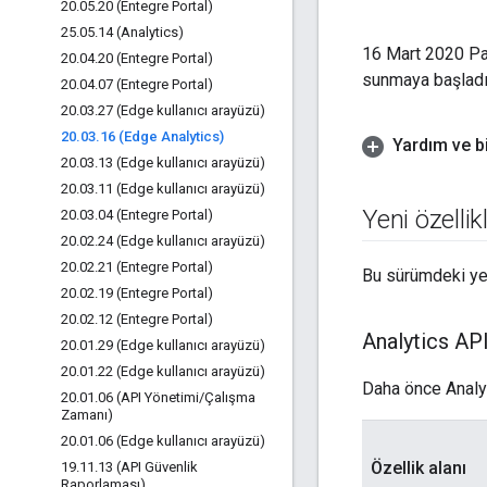
20
.
05
.
20 (Entegre Portal)
25
.
05
.
14 (Analytics)
16 Mart 2020 Paz
20
.
04
.
20 (Entegre Portal)
sunmaya başladı
20
.
04
.
07 (Entegre Portal)
20
.
03
.
27 (Edge kullanıcı arayüzü)
20
.
03
.
16 (Edge Analytics)
Yardım ve bi
20
.
03
.
13 (Edge kullanıcı arayüzü)
20
.
03
.
11 (Edge kullanıcı arayüzü)
Yeni özelli
20
.
03
.
04 (Entegre Portal)
20
.
02
.
24 (Edge kullanıcı arayüzü)
20
.
02
.
21 (Entegre Portal)
Bu sürümdeki yen
20
.
02
.
19 (Entegre Portal)
20
.
02
.
12 (Entegre Portal)
Analytics API 
20
.
01
.
29 (Edge kullanıcı arayüzü)
20
.
01
.
22 (Edge kullanıcı arayüzü)
Daha önce Analyti
20
.
01
.
06 (API Yönetimi
/
Çalışma
Zamanı)
20
.
01
.
06 (Edge kullanıcı arayüzü)
Özellik alanı
19
.
11
.
13 (API Güvenlik
Raporlaması)