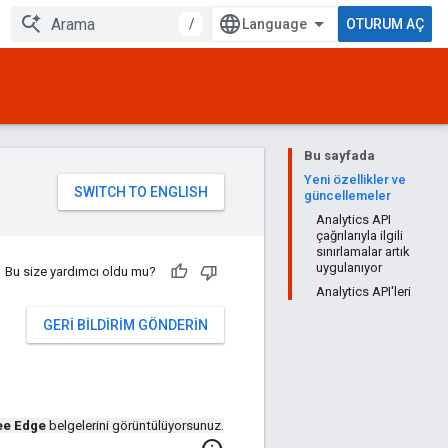
/
OTURUM AÇ
Bu sayfada
Yeni özellikler ve
güncellemeler
Analytics API
çağrılarıyla ilgili
sınırlamalar artık
uygulanıyor
Bu size yardımcı oldu mu?
Analytics API'leri
GERI BILDIRIM GÖNDERIN
ee Edge
belgelerini görüntülüyorsunuz.