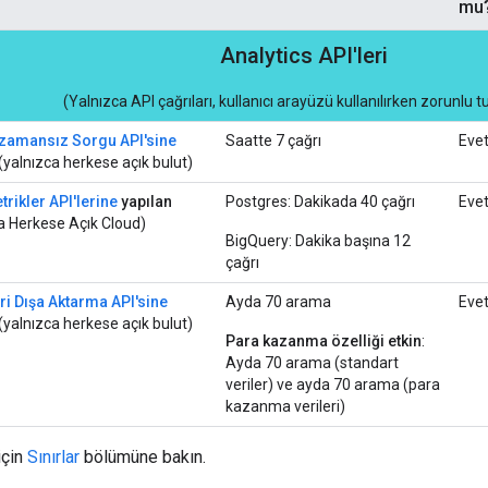
mu
Analytics API'leri
(Yalnızca API çağrıları, kullanıcı arayüzü kullanılırken zorunlu 
zamansız Sorgu API'sine
Saatte 7 çağrı
Eve
(yalnızca herkese açık bulut)
trikler API'lerine
yapılan
Postgres: Dakikada 40 çağrı
Eve
a Herkese Açık Cloud)
BigQuery: Dakika başına 12
çağrı
ri Dışa Aktarma API'sine
Ayda 70 arama
Eve
(yalnızca herkese açık bulut)
Para kazanma özelliği etkin
:
Ayda 70 arama (standart
veriler) ve ayda 70 arama (para
kazanma verileri)
için
Sınırlar
bölümüne bakın.