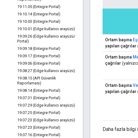
19
.
11
.
05 (Entegre Portal)
19
.
10
.
14 (Entegre Portal)
19
.
10
.
03 (Entegre Portal)
19
.
10
.
01 (Edge kullanıcı arayüzü)
19
.
09
.
26 (Edge kullanıcı arayüzü
/
Ortam başına
Eş
Portal)
yapılan çağrılar
19
.
09
.
18 (Entegre Portal)
19
.
09
.
17 (Entegre Portal)
Ortam başına
Me
çağrılar
(yalnızc
19
.
09
.
06 (Entegre Portal)
19
.
08
.
27 (Edge kullanıcı arayüzü)
19
.
08
.
15 (API Güvenlik
Raporlaması)
Ortam başına
Ve
19
.
08
.
14 (Entegre Portal)
yapılan çağrılar
19
.
07
.
31 (Entegre Portal)
19
.
07
.
29 (Edge kullanıcı arayüzü)
19
.
07
.
25 (Entegre Portal)
19
.
07
.
23 (Edge kullanıcı arayüzü)
19
.
07
.
23 (Entegre Portal)
Daha fazla bilgi 
19
.
07
.
16 (Entegre Portal)