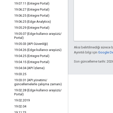
19
.
07
.
11 (Entegre Portal)
19
.
06
.
27 (Entegre Portal)
19
.
06
.
25 (Entegre Portal)
19
.
06
.
25 (Edge Analytics)
19
.
05
.
29 (Entegre Portal)
19
.
05
.
07 (Edge kullanıcı arayüzü
/
Portal)
19
.
05
.
03 (API Güvenliği)
Aksi belirtilmediği sürece 
19
.
04
.
26 (Edge kullanıcı arayüzü)
Ayrıntılı bilgi için
Google Dev
19
.
04
.
25 (Entegre Portal)
Son güncelleme tarihi: 202
19
.
04
.
15 (Entegre Portal)
19
.
04
.
04 (API İzleme)
19
.
03
.
25
19
.
03
.
01 (API yönetimi
/
Apigee hakkında
güncellemelerle çalışma zamanı)
19
.
02
.
28 (Edge kullanıcı arayüzü
/
We're part of Google
Portal)
Etkinlikler
19
.
02
.
2019
19
.
02
.
04
İş Ortakları
19
.
11
.
23