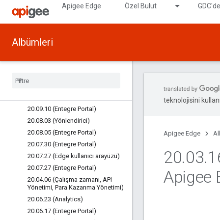
20.12.14 (Entegre Portal)
Apigee Edge
Özel Bulut
GDC'de
20.11.11 (Entegre Portal)
20.11.04 (Entegre Portal)
20.09.18 (Yönetim Sunucusu)
Albümleri
20.11.01 (Entegre Portal)
20
.
10
.
29 (Entegre Portal)
20
.
10
.
19 (Entegre Portal)
20
.
09
.
24 (Entegre Portal)
20
.
09
.
14 (Entegre Portal)
teknolojisini kullan
20
.
09
.
10 (Entegre Portal)
20
.
08
.
03 (Yönlendirici)
20
.
08
.
05 (Entegre Portal)
Apigee Edge
Al
20
.
07
.
30 (Entegre Portal)
20
.
03
.
1
20
.
07
.
27 (Edge kullanıcı arayüzü)
20
.
07
.
27 (Entegre Portal)
Apigee 
20
.
04
.
06 (Çalışma zamanı
,
API
Yönetimi
,
Para Kazanma Yönetimi)
20
.
06
.
23 (Analytics)
20
.
06
.
17 (Entegre Portal)