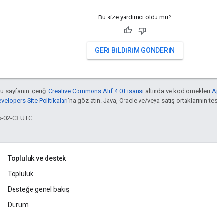
Bu size yardımcı oldu mu?
GERI BILDIRIM GÖNDERIN
bu sayfanın içeriği
Creative Commons Atıf 4.0 Lisansı
altında ve kod örnekleri
A
elopers Site Politikaları
'na göz atın. Java, Oracle ve/veya satış ortaklarının tesc
6-02-03 UTC.
Topluluk ve destek
Topluluk
Desteğe genel bakış
Durum