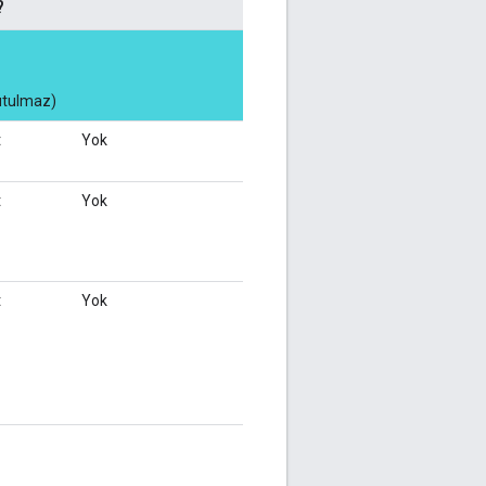
?
tutulmaz)
t
Yok
t
Yok
t
Yok