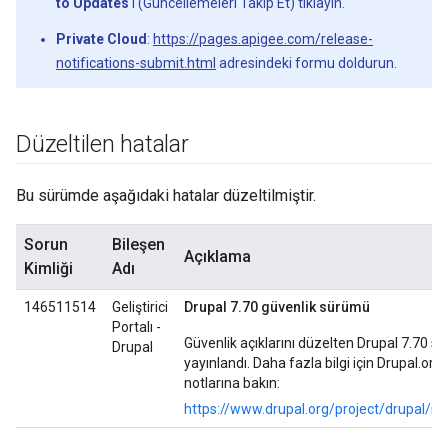
to Updates
'i (Güncellemeleri Takip Et) tıklayın.
Private Cloud
:
https://pages.apigee.com/release-
notifications-submit.html
adresindeki formu doldurun.
Düzeltilen hatalar
Bu sürümde aşağıdaki hatalar düzeltilmiştir.
Sorun
Bileşen
Açıklama
Kimliği
Adı
146511514
Geliştirici
Drupal 7.70 güvenlik sürümü
Portalı -
Güvenlik açıklarını düzelten Drupal 7.70 
Drupal
yayınlandı. Daha fazla bilgi için Drupal.or
notlarına bakın:
https://www.drupal.org/project/drupal/re