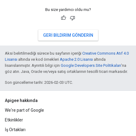
Bu size yardımcı oldu mu?
GERI BILDIRIM GÖNDERIN
Aksi belirtilmediği sürece bu sayfanın içeriği
Creative Commons Atıf 4.0
Lisansı
altında ve kod örnekleri
Apache 2.0 Lisansı
altında
lisanslanmıştır. Ayrıntılı bilgi için
Google Developers Site Politikaları
'na
göz atın. Java, Oracle ve/veya satış ortaklarının tescilli ticari markasıdır.
Son güncelleme tarihi: 2026-02-03 UTC.
Apigee hakkında
We're part of Google
Etkinlikler
İş Ortakları