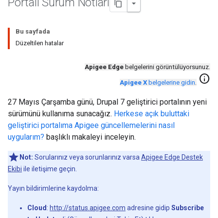
Portalı Sürüm Notları
Bu sayfada
Düzeltilen hatalar
Apigee Edge
belgelerini görüntülüyorsunuz.
info
Apigee X
belgelerine gidin
.
27 Mayıs Çarşamba günü, Drupal 7 geliştirici portalının yeni
sürümünü kullanıma sunacağız.
Herkese açık buluttaki
geliştirici portalıma Apigee güncellemelerini nasıl
uygularım?
başlıklı makaleyi inceleyin.
Not:
Sorularınız veya sorunlarınız varsa
Apigee Edge Destek
Ekibi
ile iletişime geçin.
Yayın bildirimlerine kaydolma:
Cloud
:
http://status.apigee.com
adresine gidip
Subscribe