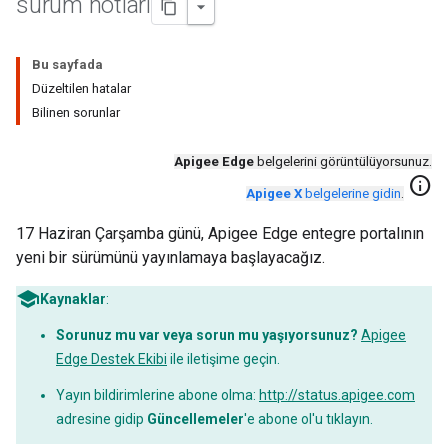
sürüm notları
Bu sayfada
Düzeltilen hatalar
Bilinen sorunlar
Apigee Edge
belgelerini görüntülüyorsunuz.
info
Apigee X
belgelerine gidin
.
17 Haziran Çarşamba günü, Apigee Edge entegre portalının
yeni bir sürümünü yayınlamaya başlayacağız.
Kaynaklar
:
Sorunuz mu var veya sorun mu yaşıyorsunuz?
Apigee
Edge Destek Ekibi
ile iletişime geçin.
Yayın bildirimlerine abone olma:
http://status.apigee.com
adresine gidip
Güncellemeler
'e abone ol'u tıklayın.