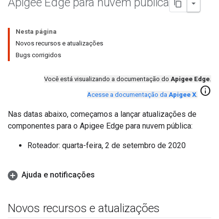
Apigee Edge para nuvem pública
Nesta página
Novos recursos e atualizações
Bugs corrigidos
Você está visualizando a documentação do
Apigee Edge
.
info
Acesse a documentação da
Apigee X
.
Nas datas abaixo, começamos a lançar atualizações de
componentes para o Apigee Edge para nuvem pública:
Roteador: quarta-feira, 2 de setembro de 2020
Ajuda e notificações
Novos recursos e atualizações