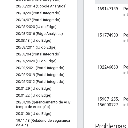
20
/
05
/
2014 (Google Analytics)
169147139
Po
20
/
04
/
20 (Portal integrado)
in
20
/
04
/
07 (Portal integrado)
20
/
03
/
2020 (IU do Edge)
20
/
03
/
2016 (Edge Analytics)
151774930
Po
20
.
03
.
13 (IU do Edge)
in
20
/
03
/
2011 (IU do Edge)
20
/
03
/
04 (Portal integrado)
20
/
02
/
2020 (IU do Edge)
132246663
Po
20
/
02
/
2021 (Portal integrado)
in
20
/
02
/
2019 (Portal integrado)
20
/
02
/
2012 (Portal integrado)
20
.
01
.
29 (IU do Edge)
20
.
01
.
22 (IU do Edge)
159871255,
Po
20
/
01
/
06 (gerenciamento de API
/
156000727
in
tempo de execução)
20
.
01
.
06 (IU do Edge)
19
.
11
.
13 (Relatório de segurança
Problemas
de API)