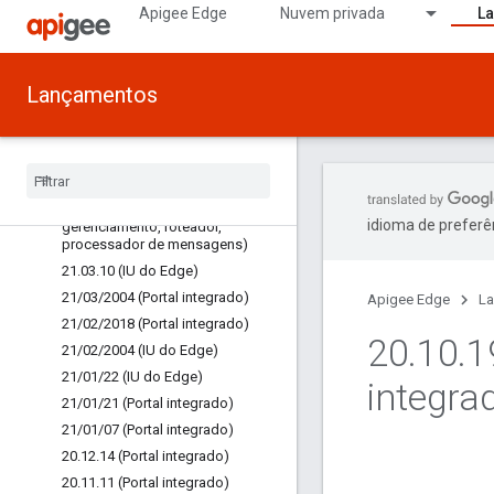
21/08/10 (Portal integrado)
Apigee Edge
Nuvem privada
L
21/07/28 (Portal integrado)
21/07/2023
Lançamentos
21/07/09 (Portal integrado)
21
/
07
/
2007 (SSO)
21
/
07
/
02 (Portal integrado)
21
/
06
/
24 (Portal integrado)
21
.
03
.
08 (Servidor de
idioma de preferê
gerenciamento
,
roteador
,
processador de mensagens)
21
.
03
.
10 (IU do Edge)
21
/
03
/
2004 (Portal integrado)
Apigee Edge
L
21
/
02
/
2018 (Portal integrado)
20
.
10
.
1
21
/
02
/
2004 (IU do Edge)
21
/
01
/
22 (IU do Edge)
integra
21
/
01
/
21 (Portal integrado)
21
/
01
/
07 (Portal integrado)
20
.
12
.
14 (Portal integrado)
20
.
11
.
11 (Portal integrado)