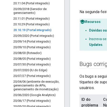
20
.
11
.
04 (Portal integrado)
20
/
09
/
2018 (Servidor de
Na segunda-feir
gerenciamento)
20
.
11
.
01 (Portal integrado)
Recursos
:
20
.
10
.
29 (Portal integrado)
20
.
10
.
19 (Portal integrado)
Dúvidas ou
20
/
09
/
2020 (Portal integrado)
Inscreva-se
20
/
09
/
14 (Portal integrado)
Updates
.
20
/
09
/
10 (Portal integrado)
20
/
08
/
03 (Roteador)
20
/
08
/
05 (Portal integrado)
Bugs corri
20
/
07
/
30 (Portal integrado)
20
/
07
/
2020 (IU do Edge)
20
/
07
/
27 (Portal integrado)
Os bugs a seguir
20
/
04
/
06 (ambiente de execução
,
tíquetes de supo
gerenciamento de APIs
,
usuários.
gerenciamento de monetização)
20
/
06
/
2020 (Google Analytics)
ID do
C
20
/
06
/
17 (Portal integrado)
problema
N
20
/
05
/
20 (Portal integrado)