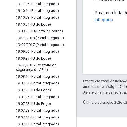
19
.
11
.
05 (Portal integrado)
19
.
10
.
14 (Portal integrado)
Para uma lista 
19
.
10
.
03 (Portal integrado)
integrado
.
19
.
10
.
01 (IU do Edge)
19
.
09
.
26 (IU
/
Portal de borda)
19
/
09
/
2018 (Portal integrado)
19
/
09
/
2017 (Portal integrado)
19
.
09
.
06 (Portal integrado)
19
.
08
.
27 (IU do Edge)
19
/
08
/
2015 (Relatório de
segurança de APIs)
19
.
08
.
14 (Portal integrado)
Exceto em caso de indicaç
19
.
07
.
31 (Portal integrado)
amostras de código são l
19
.
07
.
29 (IU do Edge)
Java é uma marca registrad
19
.
07
.
25 (Portal integrado)
Última atualização 2026-0
19
.
07
.
23 (IU do Edge)
19
.
07
.
23 (Portal integrado)
19
.
07
.
16 (Portal integrado)
19
.
07
.
11 (Portal integrado)
Sobre a Apigee