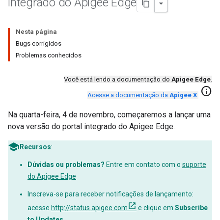
integrado do Apigee Edge
Nesta página
Bugs corrigidos
Problemas conhecidos
Você está lendo a documentação do
Apigee Edge
.
info
Acesse a documentação da
Apigee X
.
Na quarta-feira, 4 de novembro, começaremos a lançar uma
nova versão do portal integrado do Apigee Edge.
Recursos
:
Dúvidas ou problemas?
Entre em contato com o
suporte
do Apigee Edge
Inscreva-se para receber notificações de lançamento:
acesse
http://status.apigee.com
e clique em
Subscribe
to Updates
.