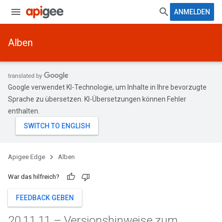
ANMELDEN
Alben
Google verwendet KI-Technologie, um Inhalte in Ihre bevorzugte
Sprache zu übersetzen. KI-Übersetzungen können Fehler
enthalten.
Apigee Edge
Alben
War das hilfreich?
FEEDBACK GEBEN
20
.
11
.
11 – Versionshinweise zum