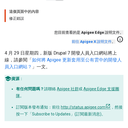
這個頁面中的內容
修正錯誤
您目前查看的是
Apigee Edge
說明文件。
info
前往
Apigee X
說明文件
。
4 月 29 日星期四，新版 Drupal 7 開發人員入口網站將上
線，請參閱「
如何將 Apigee 更新套用至公有雲中的開發人
員入口網站？
」一文。
資源
：
有任何問題嗎？
請聯絡
Apigee 社群
或
Apigee Edge 支援團
隊
。
訂閱版本發布通知：前往
http://status.apigee.com
，然後
按一下「Subscribe to Updates」(訂閱最新消息)
。