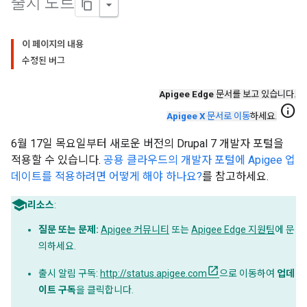
출시 노트
이 페이지의 내용
수정된 버그
Apigee Edge
문서를 보고 있습니다.
info
Apigee X
문서로 이동
하세요.
6월 17일 목요일부터 새로운 버전의 Drupal 7 개발자 포털을
적용할 수 있습니다.
공용 클라우드의 개발자 포털에 Apigee 업
데이트를 적용하려면 어떻게 해야 하나요?
를 참고하세요.
리소스
:
질문 또는 문제:
Apigee 커뮤니티
또는
Apigee Edge 지원팀
에 문
의하세요.
출시 알림 구독:
http://status.apigee.com
으로 이동하여
업데
이트 구독
을 클릭합니다.