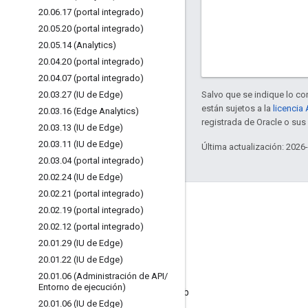
20
.
06
.
17 (portal integrado)
20
.
05
.
20 (portal integrado)
20
.
05
.
14 (Analytics)
20
.
04
.
20 (portal integrado)
20
.
04
.
07 (portal integrado)
20
.
03
.
27 (IU de Edge)
Salvo que se indique lo con
están sujetos a la
licencia
20
.
03
.
16 (Edge Analytics)
registrada de Oracle o sus 
20
.
03
.
13 (IU de Edge)
20
.
03
.
11 (IU de Edge)
Última actualización: 2026
20
.
03
.
04 (portal integrado)
20
.
02
.
24 (IU de Edge)
20
.
02
.
21 (portal integrado)
Acerca de Apigee
20
.
02
.
19 (portal integrado)
We're part of Google
20
.
02
.
12 (portal integrado)
20
.
01
.
29 (IU de Edge)
Eventos
20
.
01
.
22 (IU de Edge)
Socios
20
.
01
.
06 (Administración de API
/
Entorno de ejecución)
Libros electrónicos y transmisiones web
20
.
01
.
06 (IU de Edge)