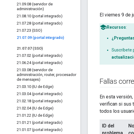
21
.
09
.
08 (servidor de
administración)
El viernes 9 de 
21
.
08
.
10 (portal integrado)
21
.
07
.
28 (portal integrado)
Recursos
:
21
.
07
.
23 (SSO)
21
.
07
.
09 (portal integrado)
¿Pregunta
21
.
07
.
07 (SSO)
Suscríbete p
21
.
07
.
02 (portal integrado)
actualizac
21
.
06
.
24 (portal integrado)
21
.
03
.
08 (servidor de
administración
,
router
,
procesador
de mensajes)
Fallas corr
21
.
03
.
10 (IU de Edge)
21
.
03
.
04 (portal integrado)
En esta versión,
21
.
02
.
18 (portal integrado)
verifican si sus
21
.
02
.
04 (IU de Edge)
todos los usuari
21
.
01
.
22 (IU de Edge)
21
.
01
.
21 (portal integrado)
ID del
No
21
.
01
.
07 (portal integrado)
problema
co