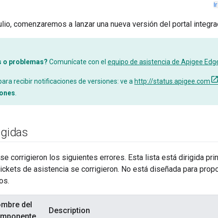
I
julio, comenzaremos a lanzar una nueva versión del portal integr
s o problemas?
Comunícate con el
equipo de asistencia de Apigee Edg
ara recibir notificaciones de versiones: ve a
http://status.apigee.com
iones
.
egidas
 se corrigieron los siguientes errores. Esta lista está dirigida p
 tickets de asistencia se corrigieron. No está diseñada para prop
os.
mbre del
Description
mponente