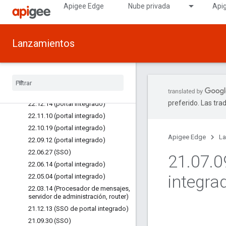
Apigee Edge
Nube privada
Api
23/7/13 (SSO)
23.05.22 (portal integrado)
23.04.25 (SSO)
Lanzamientos
23.03.23 (portal integrado)
23.03.13 (IU de Edge)
23
.
02
.
01 (SSO)
23
.
01
.
17 (portal integrado)
Versiones anteriores
preferido. Las tra
22
.
12
.
14 (portal integrado)
22
.
11
.
10 (portal integrado)
22
.
10
.
19 (portal integrado)
Apigee Edge
La
22
.
09
.
12 (portal integrado)
22
.
06
.
27 (SSO)
21
.
07
.
0
22
.
06
.
14 (portal integrado)
integra
22
.
05
.
04 (portal integrado)
22
.
03
.
14 (Procesador de mensajes
,
servidor de administración
,
router)
21
.
12
.
13 (SSO de portal integrado)
21
.
09
.
30 (SSO)