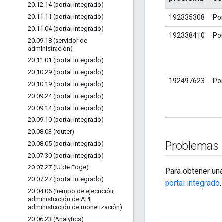
20
.
12
.
14 (portal integrado)
20
.
11
.
11 (portal integrado)
192335308
Po
20
.
11
.
04 (portal integrado)
192338410
Po
20
.
09
.
18 (servidor de
administración)
20
.
11
.
01 (portal integrado)
20
.
10
.
29 (portal integrado)
192497623
Po
20
.
10
.
19 (portal integrado)
20
.
09
.
24 (portal integrado)
20
.
09
.
14 (portal integrado)
20
.
09
.
10 (portal integrado)
20
.
08
.
03 (router)
Problemas
20
.
08
.
05 (portal integrado)
20
.
07
.
30 (portal integrado)
20
.
07
.
27 (IU de Edge)
Para obtener una
20
.
07
.
27 (portal integrado)
portal integrado
.
20
.
04
.
06 (tiempo de ejecución
,
administración de API
,
administración de monetización)
20
.
06
.
23 (Analytics)