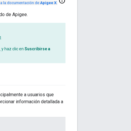
info
r a la documentación de
Apigee X
.
ado de Apigee.
e
y haz clic en
Suscribirse a
rincipalmente a usuarios que
orcionar información detallada a