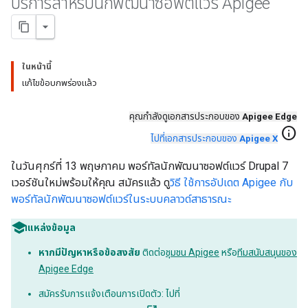
บริการสำหรับนักพัฒนาซอฟต์แวร์ Apigee
ในหน้านี้
แก้ไขข้อบกพร่องแล้ว
คุณกำลังดูเอกสารประกอบของ
Apigee Edge
info
ไปที่เอกสารประกอบของ
Apigee X
ในวันศุกร์ที่ 13 พฤษภาคม พอร์ทัลนักพัฒนาซอฟต์แวร์ Drupal 7
เวอร์ชันใหม่พร้อมให้คุณ สมัครแล้ว ดู
วิธี ใช้การอัปเดต Apigee กับ
พอร์ทัลนักพัฒนาซอฟต์แวร์ในระบบคลาวด์สาธารณะ
แหล่งข้อมูล
หากมีปัญหาหรือข้อสงสัย
ติดต่อ
ชุมชน Apigee
หรือ
ทีมสนับสนุนของ
Apigee Edge
สมัครรับการแจ้งเตือนการเปิดตัว: ไปที่