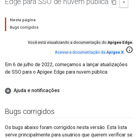
Edge para SSO de nuvem pública
Nesta página
Bugs corrigidos
Você está visualizando a documentação do
Apigee Edge
.
info
Acesse a documentação da
Apigee X
.
Em 6 de julho de 2022, começamos a lançar atualizações
de SSO para o Apigee Edge para nuvem pública:
Ajuda e notificações
Bugs corrigidos
Os bugs abaixo foram corrigidos nesta versão. Esta lista
serve principalmente para usuários que querem verificar se