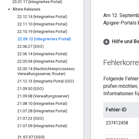
23
.
01
.
17 (Integriertes Portal)
Ältere Releases
Am 12. Septembe
22
.
12
.
14 (Integriertes Portal)
Apigee-Portals 
22
.
11
.
10 (Integriertes Portal)
22
.
10
.
19 (Integriertes Portal)
22
.
09
.
12 (Integriertes Portal)
Hilfe und B
22
.
06
.
27 (SSO)
22
.
06
.
14 (integriertes Portal)
Fehlerkorr
22
.
05
.
04 (Integriertes Portal)
22
.
03
.
14 (Nachrichtenprozessor
,
Verwaltungsserver
,
Router)
Folgende Fehler
21
.
12
.
13 (Integrierte Portal-SSO)
prüfen möchten, 
21
.
09
.
30 (SSO)
Informationen fü
21
.
09
.
08 (Verwaltungsserver)
21
.
08
.
10 (Integriertes Portal)
Fehler-ID
21
.
07
.
28 (Integriertes Portal)
21
.
07
.
23 (SSO)
237412458
21
.
07
.
09 (Integriertes Portal)
21
.
07
.
07 (SSO)