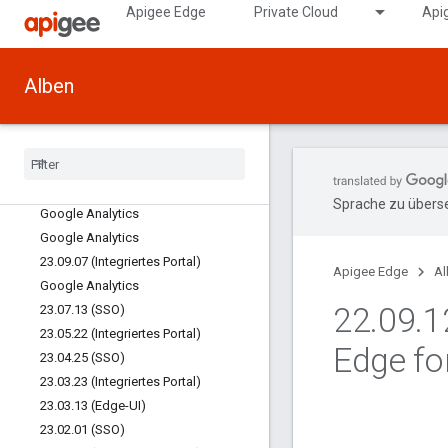
Apigee Edge
Private Cloud
Api
22.03.14-Patch (Verwaltungsserver,
Router)
23.12.07 (Integriertes Portal)
22.03.14-Hotfix
Alben
(Nachrichtenprozessor)
23
.
11
.
10 (Integriertes Portal)
23
.
11
.
08 (Integriertes Portal)
23
.
10
.
26 (Integriertes Portal)
23
.
10
.
05 (Integriertes Portal)
Sprache zu überse
Google Analytics
Google Analytics
23
.
09
.
07 (Integriertes Portal)
Apigee Edge
Al
Google Analytics
22
.
09
.
1
23
.
07
.
13 (SSO)
23
.
05
.
22 (Integriertes Portal)
Edge fo
23
.
04
.
25 (SSO)
23
.
03
.
23 (Integriertes Portal)
23
.
03
.
13 (Edge-UI)
23
.
02
.
01 (SSO)