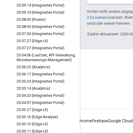
20
.
09
.
14 (Integriertes Portal)
Sofern nicht anders angege
20
.
09
.
10 (Integriertes Portal)
2.0 License
lizenziert. Wei
20
.
08
.
03 (Router)
und/oder seinen Partnern.
20
.
08
.
05 (Integriertes Portal)
20
.
07
.
30 (Integriertes Portal)
Zuletzt aktualisiert: 2026-0
20
.
07
.
27 (Edge-UI)
20
.
07
.
27 (Integriertes Portal)
20
.
04
.
06 (Laufzeit
,
API-Verwaltung
,
Über Apigee
Monetarisierungs-Management)
20
.
06
.
23 (Analytics)
We're part of Google
20
.
06
.
17 (Integriertes Portal)
Events
20
.
05
.
20 (Integriertes Portal)
Partner
20
.
05
.
14 (Analytics)
20
.
04
.
20 (Integriertes Portal)
E-Books und Webcasts
20
.
04
.
07 (Integriertes Portal)
20
.
03
.
27 (Edge-UI)
20
.
03
.
16 (Edge-Analyse)
Android
Chrome
Firebase
Google Cloud
20
.
03
.
13 (Edge-UI)
20
.
03
.
11 (Edge-UI)