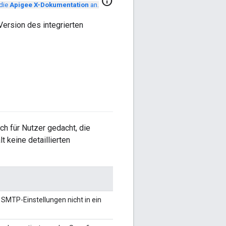
info
 die
Apigee X-Dokumentation
an.
ersion des integrierten
h für Nutzer gedacht, die
t keine detaillierten
SMTP-Einstellungen nicht in ein