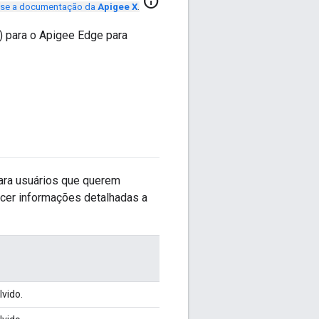
info
se a documentação da
Apigee X
.
) para o Apigee Edge para
para usuários que querem
necer informações detalhadas a
vido.