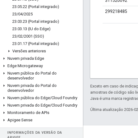
311520092
23
.
05
.
22 (Portal integrado)
299218485
23
/
04
/
2025
23
.
03
.
23 (Portal integrado)
23
.
03
.
13 (IU do Edge)
23
/
02
/
2001 (SSO)
23
.
01
.
17 (Portal integrado)
Versões anteriores
Nuvem privada Edge
Edge Microgateway
Nuvem pública do Portal do
desenvolvedor
Nuvem privada do Portal do
Exceto em caso de indicaç
desenvolvedor
amostras de código são l
Nuvem pública do Edge
/
Cloud Foundry
Java é uma marca registrad
Nuvem privada do Edge
/
Cloud Foundry
Última atualização 2026-0
Monitoramento de APIs
Apigee Sense
INFORMAÇÕES DA VERSÃO DA
Sobre a Apigee
APIGEE