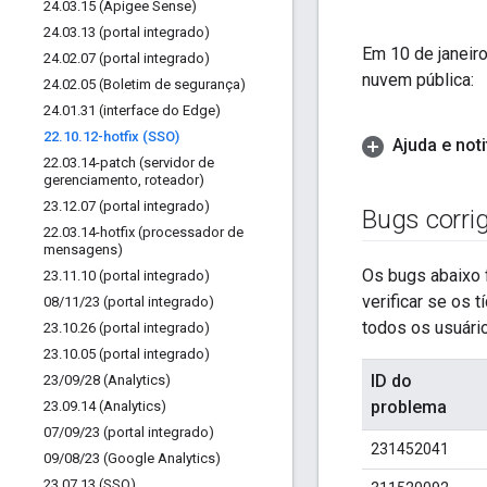
24
.
03
.
15 (Apigee Sense)
24
.
03
.
13 (portal integrado)
Em 10 de janeir
24
.
02
.
07 (portal integrado)
nuvem pública:
24
.
02
.
05 (Boletim de segurança)
24
.
01
.
31 (interface do Edge)
22
.
10
.
12-hotfix (SSO)
Ajuda e not
22
.
03
.
14-patch (servidor de
gerenciamento
,
roteador)
23
.
12
.
07 (portal integrado)
Bugs corri
22
.
03
.
14-hotfix (processador de
mensagens)
Os bugs abaixo f
23
.
11
.
10 (portal integrado)
verificar se os 
08
/
11
/
23 (portal integrado)
todos os usuári
23
.
10
.
26 (portal integrado)
23
.
10
.
05 (portal integrado)
ID do
23
/
09
/
28 (Analytics)
problema
23
.
09
.
14 (Analytics)
07
/
09
/
23 (portal integrado)
231452041
09
/
08
/
23 (Google Analytics)
23
.
07
.
13 (SSO)