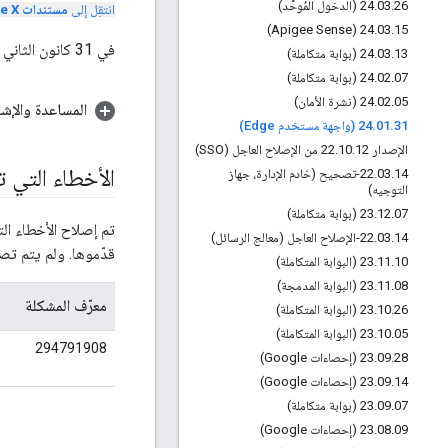
26 (الدخول المُوحَّد)
.
03
.
24
انتقِل إلى
مستندات Apigee X
24
.
03
.
15 (Apigee Sense)
في 31 كانون الثاني (يناير) 2024، أطلقنا إصدارًا جديدًا من Apigee Edge لخدمات السحابة الإلكترونية العامة.
13 (بوابة متكاملة)
.
03
.
24
07 (بوابة متكاملة)
.
02
.
24
05 (نشرة الأمان)
.
02
.
24
المساعدة والإش
31 (واجهة مستخدم Edge)
.
01
.
24
الإصدار 22
12 من الإصلاح العاجل (SSO)
.
10
.
الأخطاء التي 
.
03
.
22
14-تصحيح (خادم الإدارة، جهاز
التوجيه)
07 (بوابة متكاملة)
.
12
.
23
تم إصلاح الأخطاء ال
14-الإصلاح العاجل (معالج الرسائل)
.
03
.
22
قدّموها. ولم يتم تصميمه لتقديم 
10 (البوابة المتكاملة)
.
11
.
23
08 (البوابة المدمجة)
.
11
.
23
معرّف المشكلة
26 (البوابة المتكاملة)
.
10
.
23
05 (البوابة المتكاملة)
.
10
.
23
294791908
28 (إحصاءات Google)
.
09
.
23
14 (إحصاءات Google)
.
09
.
23
07 (بوابة متكاملة)
.
09
.
23
09 (إحصاءات Google)
.
08
.
23