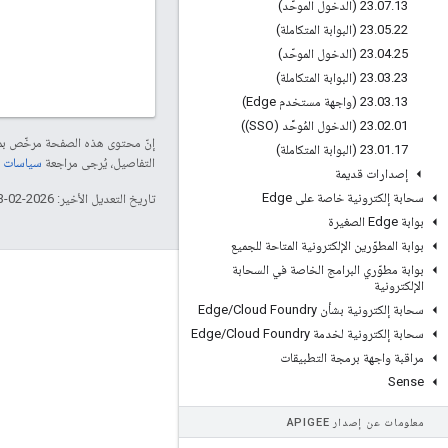
13 (الدخول الموحّد)
.
07
.
23
22 (البوابة المتكاملة)
.
05
.
23
25 (الدخول الموحّد)
.
04
.
23
23 (البوابة المتكاملة)
.
03
.
23
13 (واجهة مستخدم Edge)
.
03
.
23
01 (الدخول المُوحَّد (SSO))
.
02
.
23
إنّ محتوى هذه الصفحة مرخّص 
17 (البوابة المتكاملة)
.
01
.
23
التفاصيل، يُرجى مراجعة
سياسات موقع elopers
إصدارات قديمة
سحابة إلكترونية خاصة على Edge
تاريخ التعديل الأخير: 2026-02-03 (حسب التوقيت العالمي المتفَّق عليه)
بوابة Edge الصغيرة
بوابة المطوّرين الإلكترونية المتاحة للجميع
بوابة مطوّري البرامج الخاصة في السحابة
لمحة عن Apigee
الإلكترونية
سحابة إلكترونية بشأن Edge
Cloud Foundry
/
We're part of Google
سحابة إلكترونية لخدمة Edge
Cloud Foundry
/
الأحداث
مراقبة واجهة برمجة التطبيقات
الشركاء
Sense
الكتب الإلكترونيّة وأحداث البث على الويب
معلومات عن إصدار APIGEE