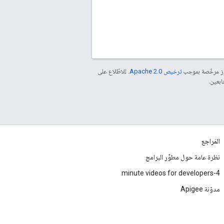
موز مرخّصة بموجب
ترخيص Apache 2.0‏
. للاطّلاع على
المَراجع
نظرة عامة حول مطوِّر البرامج
4-minute videos for developers
مدوّنة Apigee