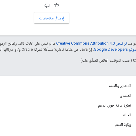
إرسال ملاحظات
بموجب
ترخيص Creative Commons Attribution 4.0‏
ما لم يُنصّ على خلاف ذلك، ونماذج الر
Google Dev‏
. إنّ Java هي علامة تجارية مسجَّلة لشركة Oracle و/أو شركائها التابعين.
المنتدى والدعم
المنتدى
نظرة عامّة حول الدعم
الحالة
بوّابة الدعم