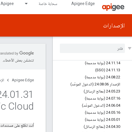
Apigee Edge
سحابة خاصة
Apigee على GDC air-gapped
‫25.06.02 (البوابة المتكاملة)
‫25.05.12 (SSO)
25.03.18 (Edge UI)
الإصدارات
25.03.16 (SSO)
11 (بوابة مدمجة)
.
03
.
‫25
04 (بوابة مدمجة)
.
02
.
‎25
24
.
12
.
17 (Edge UI)
10 (بوابة مدمجة)
.
12
.
24
تتضمّن بعض الأخطاء.
14 (بوابة مدمجة)
.
11
.
24
24
.
11
.
13 (SSO)
22 (بوابة مدمجة)
.
08
.
24
Apigee Edge
الإ
الإصدار 24
06 (الدخول الموحّد)
.
08
.
24
.
01
.
23 (معالج الرسائل)
.
05
.
24
16 (بوابة مدمجة)
.
07
.
24
ic Cloud
04 (الدخول الموحّد)
.
06
.
24
16 (بوابة مدمجة)
.
05
.
24
01 (بوابة مدمجة)
.
05
.
24
أنت تطّلع على مستندات
30 (معالج الرسائل)
.
04
.
24