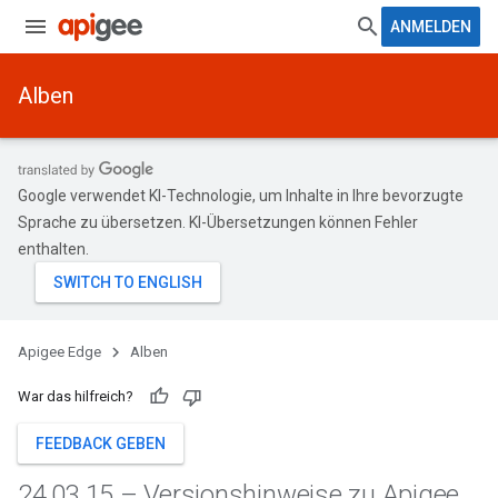
ANMELDEN
Alben
Google verwendet KI-Technologie, um Inhalte in Ihre bevorzugte
Sprache zu übersetzen. KI-Übersetzungen können Fehler
enthalten.
Apigee Edge
Alben
War das hilfreich?
FEEDBACK GEBEN
24
.
03
.
15 – Versionshinweise zu Apigee