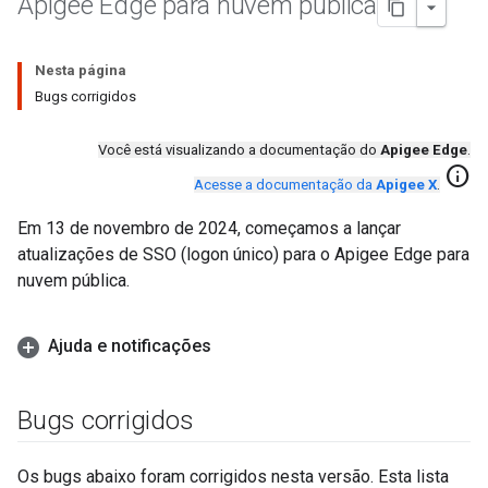
Apigee Edge para nuvem pública
Nesta página
Bugs corrigidos
Você está visualizando a documentação do
Apigee Edge
.
info
Acesse a documentação da
Apigee X
.
Em 13 de novembro de 2024, começamos a lançar
atualizações de SSO (logon único) para o Apigee Edge para
nuvem pública.
Ajuda e notificações
Bugs corrigidos
Os bugs abaixo foram corrigidos nesta versão. Esta lista