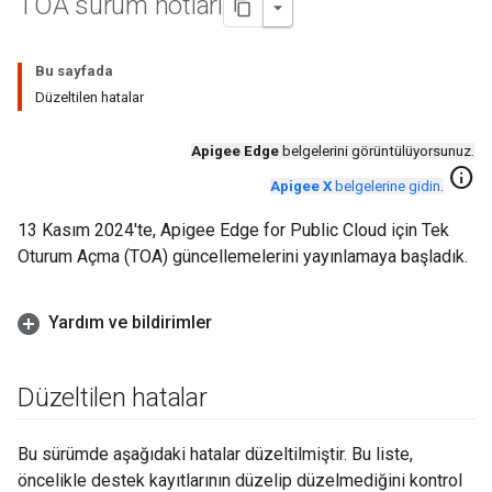
TOA sürüm notları
Bu sayfada
Düzeltilen hatalar
Apigee Edge
belgelerini görüntülüyorsunuz.
info
Apigee X
belgelerine gidin
.
13 Kasım 2024'te, Apigee Edge for Public Cloud için Tek
Oturum Açma (TOA) güncellemelerini yayınlamaya başladık.
Yardım ve bildirimler
Düzeltilen hatalar
Bu sürümde aşağıdaki hatalar düzeltilmiştir. Bu liste,
öncelikle destek kayıtlarının düzelip düzelmediğini kontrol