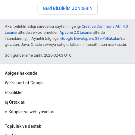
GERI BILDIRIM GÖNDERIN
Aksi belirtilmediği sürece bu sayfanın içeriği
Creative Commons Atıf 4.0
Lisansı
altında ve kod örnekleri
Apache 2.0 Lisansı
altında
lisanslanmıştır. Ayrıntılı bilgi için
Google Developers Site Politikaları
'na
göz atın. Java, Oracle ve/veya satış ortaklarının tescilli ticari markasıdır.
Son güncelleme tarihi: 2026-02-03 UTC.
Apigee hakkında
We're part of Google
Etkinlikler
İş Ortakları
e-Kitaplar ve web yayınları
Topluluk ve destek