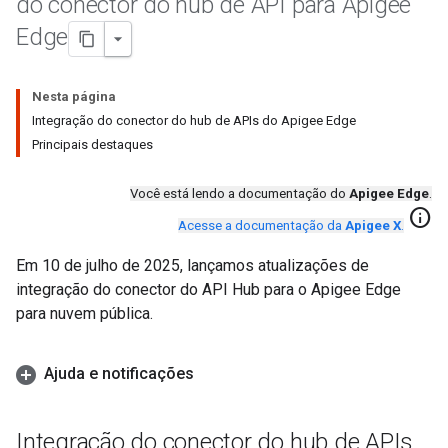
do conector do hub de API para Apigee
Edge
Nesta página
Integração do conector do hub de APIs do Apigee Edge
Principais destaques
Você está lendo a documentação do
Apigee Edge
.
info
Acesse a documentação da
Apigee X
.
Em 10 de julho de 2025, lançamos atualizações de
integração do conector do API Hub para o Apigee Edge
para nuvem pública.
Ajuda e notificações
Integração do conector do hub de APIs