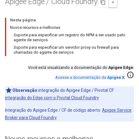
Apigee Edge
/
Cloud Foundry
Nesta página
Novos recursos e melhorias
Suporte para especificar um registro do NPM a ser usado pelo
agente de serviços
Suporte para especificar um servidor proxy ou firewall para
chamadas do agente de serviços
Você está visualizando a documentação do
Apigee Edge
.
info
Acesse a documentação da
Apigee X
.
Observação
:integração do Apigee Edge / Pivotal CF:
integração do Edge com o Pivotal Cloud Foundry
Integração do Apigee Edge / CF de código aberto:
Apigee Service
Broker para Cloud Foundry