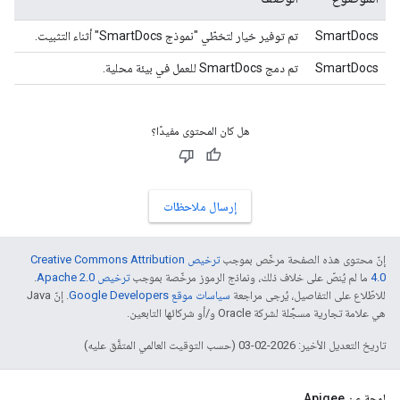
SmartDocs
تم توفير خيار لتخطّي "نموذج SmartDocs" أثناء التثبيت.
SmartDocs
تم دمج SmartDocs للعمل في بيئة محلية.
هل كان المحتوى مفيدًا؟
إرسال ملاحظات
إنّ محتوى هذه الصفحة مرخّص بموجب
ترخيص Creative Commons Attribution
4.0‏
ما لم يُنصّ على خلاف ذلك، ونماذج الرموز مرخّصة بموجب
ترخيص Apache 2.0‏
.
للاطّلاع على التفاصيل، يُرجى مراجعة
سياسات موقع Google Developers‏
. إنّ Java
هي علامة تجارية مسجَّلة لشركة Oracle و/أو شركائها التابعين.
تاريخ التعديل الأخير: 2026-02-03 (حسب التوقيت العالمي المتفَّق عليه)
لمحة عن Apigee