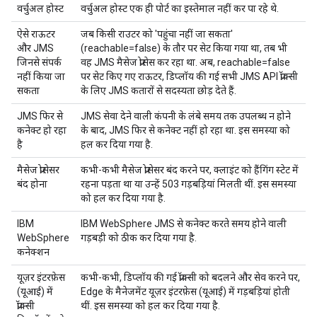
वर्चुअल होस्ट
वर्चुअल होस्ट एक ही पोर्ट का इस्तेमाल नहीं कर पा रहे थे.
ऐसे राऊटर
जब किसी राउटर को 'पहुंचा नहीं जा सकता'
और JMS
(reachable=false) के तौर पर सेट किया गया था, तब भी
जिनसे संपर्क
वह JMS मैसेज प्रोसेस कर रहा था. अब, reachable=false
नहीं किया जा
पर सेट किए गए राऊटर, डिप्लॉय की गई सभी JMS API प्रॉक्सी
सकता
के लिए JMS कतारों से सदस्यता छोड़ देते हैं.
JMS फिर से
JMS सेवा देने वाली कंपनी के लंबे समय तक उपलब्ध न होने
कनेक्ट हो रहा
के बाद, JMS फिर से कनेक्ट नहीं हो रहा था. इस समस्या को
है
हल कर दिया गया है.
मैसेज प्रोसेसर
कभी-कभी मैसेज प्रोसेसर बंद करने पर, क्लाइंट को हैंगिंग स्टेट में
बंद होना
रहना पड़ता था या उन्हें 503 गड़बड़ियां मिलती थीं. इस समस्या
को हल कर दिया गया है.
IBM
IBM WebSphere JMS से कनेक्ट करते समय होने वाली
WebSphere
गड़बड़ी को ठीक कर दिया गया है.
कनेक्शन
यूज़र इंटरफ़ेस
कभी-कभी, डिप्लॉय की गई प्रॉक्सी को बदलने और सेव करने पर,
(यूआई) में
Edge के मैनेजमेंट यूज़र इंटरफ़ेस (यूआई) में गड़बड़ियां होती
प्रॉक्सी
थीं. इस समस्या को हल कर दिया गया है.