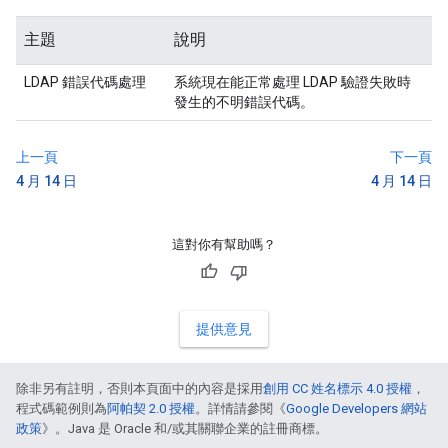
主題
說明
LDAP 錯誤代碼處理
系統現在能正常處理 LDAP 驗證失敗時
MGMT-842
發生的不明錯誤代碼。
上一頁
下一頁
4 月 14 日
4 月 14 日
這對你有幫助嗎？
提供意見
除非另有註明，否則本頁面中的內容是採用
創用 CC 姓名標示 4.0 授權
，
程式碼範例則為
阿帕契 2.0 授權
。詳情請參閱《
Google Developers 網站
政策
》。Java 是 Oracle 和/或其關聯企業的註冊商標。