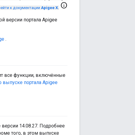
info
ейти к документации
Apigee X.
ой версии портала Apigee
ge
.
жит все функции, включённые
о выпуске портала Apigee
версии 14.08.27. Подробнее
роме того, в этом выпуске