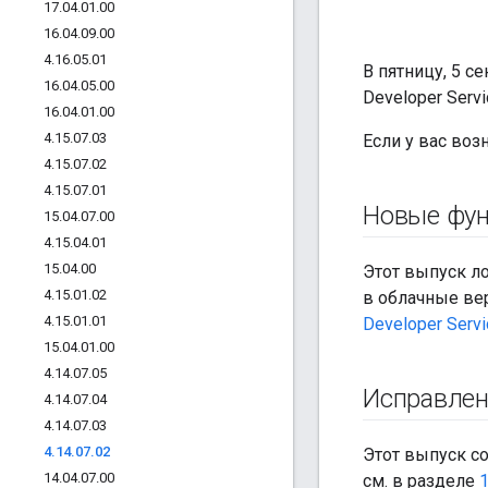
17
.
04
.
01
.
00
16
.
04
.
09
.
00
4
.
16
.
05
.
01
В пятницу, 5 с
16
.
04
.
05
.
00
Developer Servi
16
.
04
.
01
.
00
4
.
15
.
07
.
03
Если у вас воз
4
.
15
.
07
.
02
4
.
15
.
07
.
01
Новые фу
15
.
04
.
07
.
00
4
.
15
.
04
.
01
15
.
04
.
00
Этот выпуск ло
4
.
15
.
01
.
02
в облачные вер
4
.
15
.
01
.
01
Developer Serv
15
.
04
.
01
.
00
4
.
14
.
07
.
05
Исправлен
4
.
14
.
07
.
04
4
.
14
.
07
.
03
4
.
14
.
07
.
02
Этот выпуск с
14
.
04
.
07
.
00
см. в разделе
1