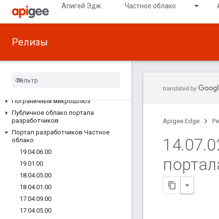
Апигей Эдж
Частное облако
ПРИМЕЧАНИЯ К РЕЛИЗАМ
Релизы
Все примечания к выпуску
Все известные проблемы
Примечания к устаревшему выпуску
Пограничное общедоступное облако
Пограничное частное облако
Пограничный микрошлюз
Публичное облако портала
разработчиков
Apigee Edge
Р
Портал разработчиков Частное
14
.
07
.
0
облако
19
.
04
.
06
.
00
портал
19
.
01
.
00
18
.
04
.
05
.
00
18
.
04
.
01
.
00
17
.
04
.
09
.
00
17
.
04
.
05
.
00