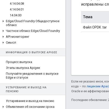
4
.
14
.
04
.
08
исправлены с
4
.
14
.
04
.
01
14
.
04
.
00
Тема
Edge
/
Cloud Foundry Общедоступное
облако
Файл OPDK .tar
Частное облако Edge
/
Cloud Foundry
API-мониторинг
Смысл
ИНФОРМАЦИЯ О ВЫПУСКЕ APIGEE
Процесс выпуска
Этапы выпуска Apigee
Получайте уведомления о выпуске
Edge и статусе
Если не указано иное, к
кода – по
лицензии Apac
УСТАРЕВАНИЕ И ВЫХОД НА
Oracle и ее аффилирован
ПЕНСИЮ
Последнее обновление: 2
Устаревание и выход на пенсию
Объявления об окончании срока