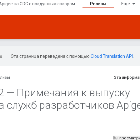
Apigee на GDC с воздушным зазором
Релизы
Ещё
Эта страница переведена с помощью
Cloud Translation API
.
елизы
Эта информа
2 — Примечания к выпуску
а служб разработчиков Apig
Вы просматр