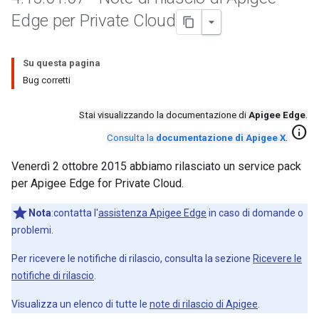
Edge per Private Cloud
Su questa pagina
Bug corretti
Stai visualizzando la documentazione di
Apigee Edge
.
info
Consulta la
documentazione di Apigee X
.
Venerdì 2 ottobre 2015 abbiamo rilasciato un service pack
per Apigee Edge for Private Cloud.
Nota
:contatta l'
assistenza Apigee Edge
in caso di domande o
problemi.
Per ricevere le notifiche di rilascio, consulta la sezione
Ricevere le
notifiche di rilascio
.
Visualizza un elenco di tutte le
note di rilascio di Apigee
.