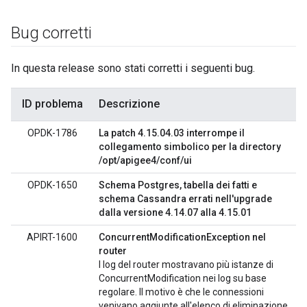
Bug corretti
In questa release sono stati corretti i seguenti bug.
ID problema
Descrizione
OPDK-1786
La patch 4.15.04.03 interrompe il
collegamento simbolico per la directory
/opt/apigee4/conf/ui
OPDK-1650
Schema Postgres, tabella dei fatti e
schema Cassandra errati nell'upgrade
dalla versione 4.14.07 alla 4.15.01
APIRT-1600
ConcurrentModificationException nel
router
I log del router mostravano più istanze di
ConcurrentModification nei log su base
regolare. Il motivo è che le connessioni
venivano aggiunte all'elenco di eliminazione