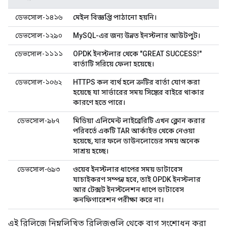
ডেভসোল-১৪১৬
মেইল বিজ্ঞপ্তি পাঠানো হয়নি।
ডেভসোল-১২৯০
MySQL-এর জন্য উন্নত ইনস্টলার আউটপুট।
ডেভসোল-১১১১
OPDK ইনস্টলার থেকে "GREAT SUCCESS!"
বার্তাটি সরিয়ে ফেলা হয়েছে।
ডেভসোল-১০৬২
HTTPS কল ব্যর্থ হলে ত্রুটির বার্তা যোগ করা
হয়েছে যা সার্ভারের সময় সিঙ্কের বাইরে থাকার
কারণে হতে পারে।
ডেভসোল-৯৮৭
মিডিয়া এলিমেন্ট লাইব্রেরিটি এখন ক্লোন করার
পরিবর্তে একটি TAR আর্কাইভ থেকে নেওয়া
হয়েছে, যার ফলে ডাউনলোডের সময় অনেক
সাশ্রয় হচ্ছে।
ডেভসোল-৬৯৩
ওয়েব ইনস্টলার ধাপের সময় ডাটাবেস
যাচাইকরণ সম্পন্ন হবে, তাই OPDK ইনস্টলার
আর টেক্সট ইনস্টলেশন ধাপে ডাটাবেস
কনফিগারেশন পরীক্ষা করে না।
এই রিলিজে নিম্নলিখিত রিলিজগুলি থেকে বাগ সংশোধন করা