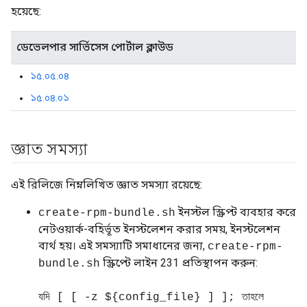
হয়েছে:
ডেভেলপার সার্ভিসেস পোর্টাল ক্লাউড
১৫.০৫.০৪
১৫.০৪.০১
জ্ঞাত সমস্যা
এই রিলিজে নিম্নলিখিত জ্ঞাত সমস্যা রয়েছে:
ইনস্টল স্ক্রিপ্ট ব্যবহার করে
create-rpm-bundle.sh
নেটওয়ার্ক-বহির্ভূত ইনস্টলেশন করার সময়, ইনস্টলেশন
ব্যর্থ হয়। এই সমস্যাটি সমাধানের জন্য,
create-rpm-
স্ক্রিপ্টে লাইন 231 প্রতিস্থাপন করুন:
bundle.sh
যদি [ [ -z ${config_file} ] ]; তাহলে