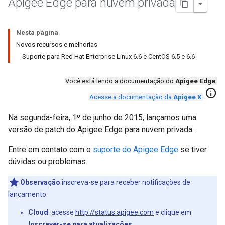
Apigee Edge para nuvem privada
Nesta página
Novos recursos e melhorias
Suporte para Red Hat Enterprise Linux 6.6 e CentOS 6.5 e 6.6
Você está lendo a documentação do
Apigee Edge
.
info
Acesse a documentação da
Apigee X
.
Na segunda-feira, 1º de junho de 2015, lançamos uma
versão de patch do Apigee Edge para nuvem privada.
Entre em contato com o
suporte do Apigee Edge
se tiver
dúvidas ou problemas.
Observação
:inscreva-se para receber notificações de
lançamento:
Cloud
: acesse
http://status.apigee.com
e clique em
Inscrever-se para atualizações
.