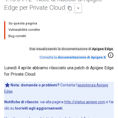
Edge per Private Cloud
Su questa pagina
Vulnerabilità corrette
Bug corretti
Stai visualizzando la documentazione di
Apigee Edge
.
info
Consulta la
documentazione di Apigee X
.
Lunedì 4 aprile abbiamo rilasciato una patch di Apigee Edge
for Private Cloud.
Nota:
domande o problemi?
Contatta l'
assistenza Apigee
Edge
.
Notifiche di rilascio
: vai alla pagina
http://status.apigee.com
e fai
clic su
Iscriviti agli aggiornamenti
.