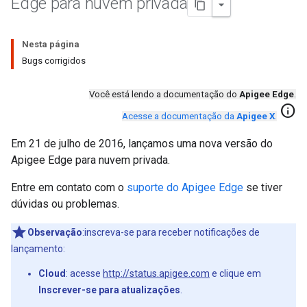
Edge para nuvem privada
Nesta página
Bugs corrigidos
Você está lendo a documentação do
Apigee Edge
.
info
Acesse a documentação da
Apigee X
.
Em 21 de julho de 2016, lançamos uma nova versão do
Apigee Edge para nuvem privada.
Entre em contato com o
suporte do Apigee Edge
se tiver
dúvidas ou problemas.
Observação
:inscreva-se para receber notificações de
lançamento:
Cloud
: acesse
http://status.apigee.com
e clique em
Inscrever-se para atualizações
.