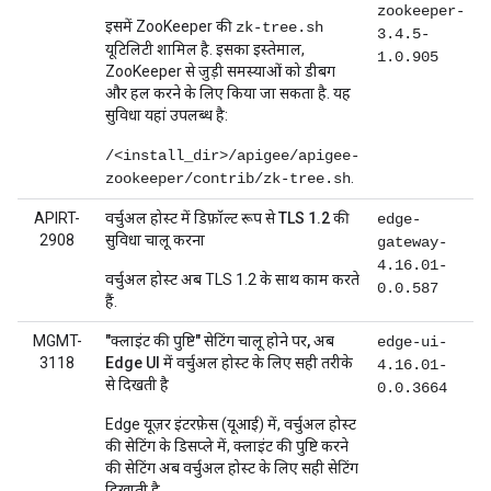
zookeeper-
इसमें ZooKeeper की
zk-tree.sh
3.4.5-
यूटिलिटी शामिल है. इसका इस्तेमाल,
1.0.905
ZooKeeper से जुड़ी समस्याओं को डीबग
और हल करने के लिए किया जा सकता है. यह
सुविधा यहां उपलब्ध है:
/<install_dir>/apigee/apigee-
.
zookeeper/contrib/zk-tree.sh
APIRT-
वर्चुअल होस्ट में डिफ़ॉल्ट रूप से TLS 1.2 की
edge-
2908
सुविधा चालू करना
gateway-
4.16.01-
वर्चुअल होस्ट अब TLS 1.2 के साथ काम करते
0.0.587
हैं.
MGMT-
"क्लाइंट की पुष्टि" सेटिंग चालू होने पर, अब
edge-ui-
3118
Edge UI में वर्चुअल होस्ट के लिए सही तरीके
4.16.01-
से दिखती है
0.0.3664
Edge यूज़र इंटरफ़ेस (यूआई) में, वर्चुअल होस्ट
की सेटिंग के डिसप्ले में, क्लाइंट की पुष्टि करने
की सेटिंग अब वर्चुअल होस्ट के लिए सही सेटिंग
दिखाती है.