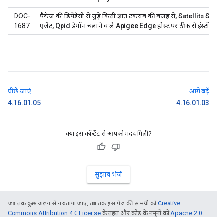
DOC-
पैकेज की डिपेंडेंसी से जुड़े किसी ज्ञात टकराव की वजह से, Satellite S
1687
एजेंट, Qpid डेमॉन चलाने वाले Apigee Edge होस्ट पर ठीक से इंस्टॉल न
पीछे जाएं
आगे बढ़ें
4.16.01.05
4.16.01.03
क्या इस कॉन्टेंट से आपको मदद मिली?
सुझाव भेजें
जब तक कुछ अलग से न बताया जाए, तब तक इस पेज की सामग्री को
Creative
Commons Attribution 4.0 License
के तहत और कोड के नमूनों को
Apache 2.0