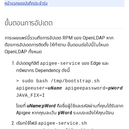
หน้าแรกของบันทึกประจำรุ่น
ขั้นตอนการอัปเดต
การเผยแพร่นี้รวมถึงการอัปเดต RPM ของ OpenLDAP หาก
ต้องการอัปเดตการติดตั้ง ให้ทำตาม ขั้นตอนต่อไปนี้ในโหนด
OpenLDAP ทั้งหมด
อัปเดตยูทิลิตี
ของ Edge และ
apigee-service
ทรัพยากร Dependency ดังนี้
> sudo bash /tmp/bootstrap.sh
apigeeuser=
uName
apigeepassword=
pWord
JAVA_FIX=I
โดยที่
uName:pWord
คือชื่อผู้ใช้และรหัสผ่านที่คุณได้รับจาก
Apigee หากคุณละเว้น
pWord
ระบบจะแจ้งให้คุณป้อน
เรียกใช้ไฟล์
apigee-service.sh