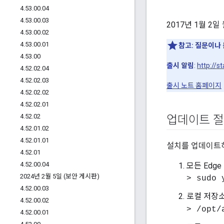
4
.
53
.
00
.
04
4
.
53
.
00
.
03
2017년 1월 2일 
4
.
53
.
00
.
02
4
.
53
.
00
.
01
참고:
질문이나 
4
.
53
.
00
출시 알림
:
http://s
4
.
52
.
02
.
04
4
.
52
.
02
.
03
출시 노트 홈페이지
4
.
52
.
02
.
02
4
.
52
.
02
.
01
4
.
52
.
02
업데이트 
4
.
52
.
01
.
02
4
.
52
.
01
.
01
설치를 업데이트하
4
.
52
.
01
4
.
52
.
00
.
04
모든 Edg
2024년 2월 5일 (보안 게시판)
> sudo 
4
.
52
.
00
.
03
로컬 저장
4
.
52
.
00
.
02
> /opt/
4
.
52
.
00
.
01