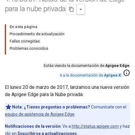
para la nube privada
En esta página
Procedimiento de actualización
Fallas corregidas
Problemas conocidos
Estás viendo la documentación de
Apigee Edge
.
info
Ir a la documentación de
Apigee X
.
El lunes 20 de marzo de 2017, lanzamos una nueva versión
de Apigee Edge para la Nube privada.
Nota:
¿Tienes preguntas o problemas?
Comunícate con el
equipo de asistencia de Apigee Edge
.
Notificaciones de la versión
: Ve a
http://status.apigee.com
y haz
clic en
Suscribirse a actualizaciones
.