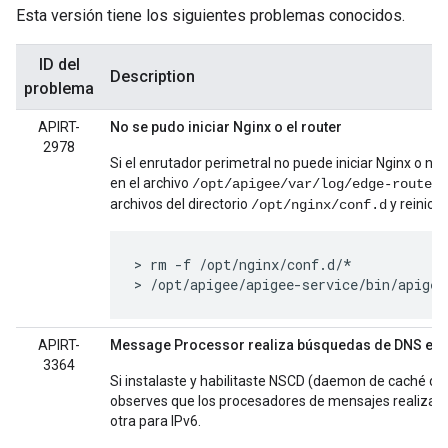
Esta versión tiene los siguientes problemas conocidos.
ID del
Description
problema
APIRT-
No se pudo iniciar Nginx o el router
2978
Si el enrutador perimetral no puede iniciar Nginx o no
en el archivo
/opt/apigee/var/log/edge-router/
archivos del directorio
y reinicia
/opt/nginx/conf.d
> rm -f /opt/nginx/conf.d/*

> /opt/apigee/apigee-service/bin/apigee
APIRT-
Message Processor realiza búsquedas de DNS en I
3364
Si instalaste y habilitaste NSCD (daemon de caché del
observes que los procesadores de mensajes realizan
otra para IPv6.