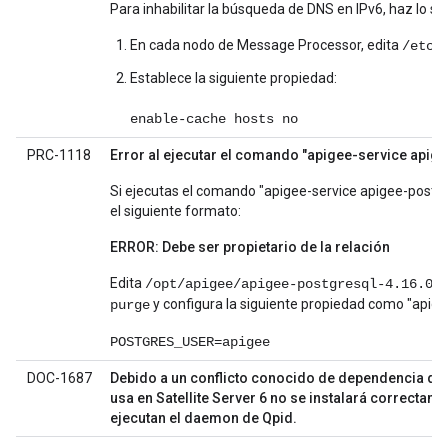
Para inhabilitar la búsqueda de DNS en IPv6, haz lo sig
En cada nodo de Message Processor, edita
/etc/
Establece la siguiente propiedad:
enable-cache hosts no
PRC-1118
Error al ejecutar el comando "apigee-service apig
Si ejecutas el comando "apigee-service apigee-postgr
el siguiente formato:
ERROR: Debe ser propietario de la relación
Edita
/opt/apigee/apigee-postgresql-4.16.05
y configura la siguiente propiedad como "apige
purge
POSTGRES_USER=apigee
DOC-1687
Debido a un conflicto conocido de dependencia de p
usa en Satellite Server 6 no se instalará correctam
ejecutan el daemon de Qpid.