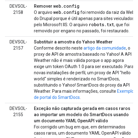
web.config
DEVSOL-
Remover
web
.
config
2158
O arquivo
foi removido da raiz da Web
do Drupal porque é útil apenas para sites veiculados
robots
.
txt
pelo Microsoft IIS. O arquivo
, que foi
removido por engano no passado, foi restaurado.
DEVSOL-
Substituir a amostra do Yahoo Weather
2157
Conforme descrito neste
artigo da comunidade
, o
proxy de API de amostra baseado no Yahoo! A API
Weather não é mais válida porque o app agora
exige um token OAuth 1.0 para ser executado. Para
novas instalações de perfil, um proxy de API "hello
world" simples é renderizado no SmartDocs,
substituindo o Yahoo! SmartDocs do proxy da API
Weather. Para mais informações, consulte
Exemplo
de portal do SmartDocs
.
DEVSOL-
Exceção não capturada gerada em casos raros
2155
ao importar um modelo do SmartDocs usando
um documento YAML OpenAPI válido
Foi corrigido um bug em que, em determinados
casos raros, um documento YAML OpenAPI válido