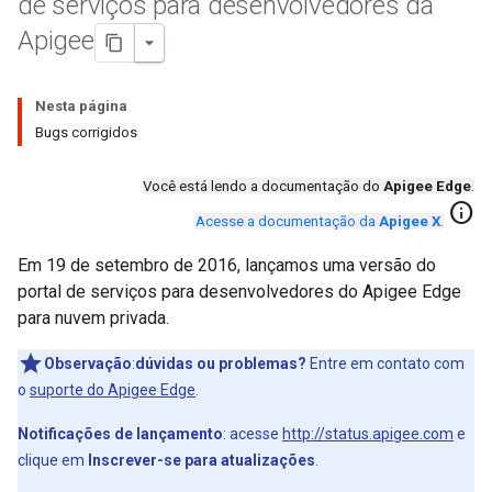
de serviços para desenvolvedores da
Apigee
Nesta página
Bugs corrigidos
Você está lendo a documentação do
Apigee Edge
.
info
Acesse a documentação da
Apigee X
.
Em 19 de setembro de 2016, lançamos uma versão do
portal de serviços para desenvolvedores do Apigee Edge
para nuvem privada.
Observação
:
dúvidas ou problemas?
Entre em contato com
o
suporte do Apigee Edge
.
Notificações de lançamento
: acesse
http://status.apigee.com
e
clique em
Inscrever-se para atualizações
.