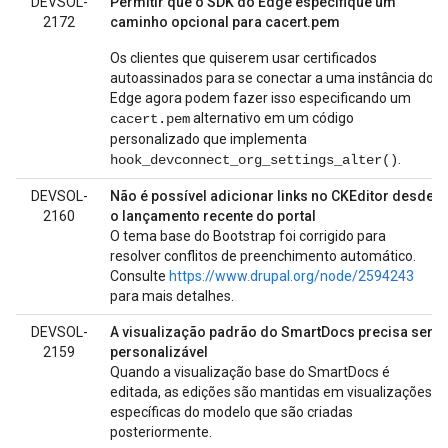
DEVSOL-
Permitir que o SDK do Edge especifique um
2172
caminho opcional para cacert.pem
Os clientes que quiserem usar certificados
autoassinados para se conectar a uma instância do
Edge agora podem fazer isso especificando um
alternativo em um código
cacert.pem
personalizado que implementa
.
hook_devconnect_org_settings_alter()
DEVSOL-
Não é possível adicionar links no CKEditor desde
2160
o lançamento recente do portal
O tema base do Bootstrap foi corrigido para
resolver conflitos de preenchimento automático.
Consulte
https://www.drupal.org/node/2594243
para mais detalhes.
DEVSOL-
A visualização padrão do SmartDocs precisa ser
2159
personalizável
Quando a visualização base do SmartDocs é
editada, as edições são mantidas em visualizações
específicas do modelo que são criadas
posteriormente.