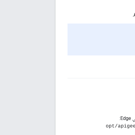
E:
> /opt/api