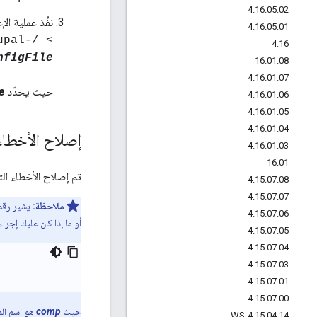
4
.
16
.
05
.
02
نفِّذ عملية الإ
4
.
16
.
05
.
01
upal-
4:16
nfigFile
16
.
01
.
08
4
.
16
.
01
.
07
حيث يحدّد
e
4
.
16
.
01
.
06
4
.
16
.
01
.
05
4
.
16
.
01
.
04
إصلاح الأخطاء
4
.
16
.
01
.
03
16
.
01
تم إصلاح الأخطاء الت
4
.
15
.
07
.
08
4
.
15
.
07
.
07
ملاحظة:
يشير رقم 
4
.
15
.
07
.
06
أو ما إذا كان عليك إجر
4
.
15
.
07
.
05
4
.
15
.
07
.
04
4
.
15
.
07
.
03
4
.
15
.
07
.
01
4
.
15
.
07
.
00
حيث
comp
هو اسم الم
4
.
15
.
04
.
14-WS