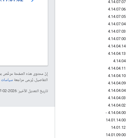
4
.
14
.
07
.
07
4
.
14
.
07
.
06
4
.
14
.
07
.
05
4
.
14
.
07
.
04
4
.
14
.
07
.
03
4
.
14
.
07
.
00
4
.
14
.
04
.
14
4
.
14
.
04
.
13
4
.
14
.
04
4
.
14
.
04
.
11
إنّ محتوى هذه الصفحة مرخّص 
4
.
14
.
04
.
10
التفاصيل، يُرجى مراجعة
سياسات موقع elopers
4
.
14
.
04
.
09
4
.
14
.
04
.
04
تاريخ التعديل الأخير: 2026-02-17 (حسب التوقيت العالمي المتفَّق عليه)
4
.
14
.
04
.
03
4
.
14
.
04
.
02
4
.
14
.
04
.
00 -
لمحة عن Apigee
14
.
01
.
14
.
00
We're part of Google
14
.
01
.
12
14
.
01
.
09
.
00
الأحداث