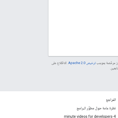
موز مرخّصة بموجب
ترخيص Apache 2.0‏
. للاطّلاع على
المَراجع
نظرة عامة حول مطوِّر البرامج
4-minute videos for developers