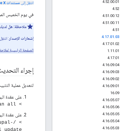
4
.
52
.
00
.
01
انتقِل إلى
مستندات Apigee X
4
.
52
في يوم الخميس الموافق 27 أبريل 2017، أطلقنا إصدارًا جديدًا من te Cloud
4
.
51
.
00
.
12
4
.
51
.
00
.
11
ملاحظة:
هل لديك 
4
.
51
4
.
17
.
01
.
03
إشعارات الإصدار
: انتقِ
4
.
17
.
01
.
02
الصفحة الرئيسية لملاحظ
1
.
11
.
01
4
.
17
.
01
4
.
16
.
09
.
04
إجراء التحديث
4
.
16
.
09
.
03
4
.
16
.
09
.
02
لتعديل عملية التثبيت، اتّبِع ا
4
.
16
.
09
.
01
16
.
09
على عقدة البوا
4
.
16
.
05
.
07
> sudo yum clean all
4
.
16
.
05
.
06
4
.
16
.
05
.
05
على عقدة البوا
4
.
16
.
05
.
04
upal-
4
.
16
.
05
.
03
l update