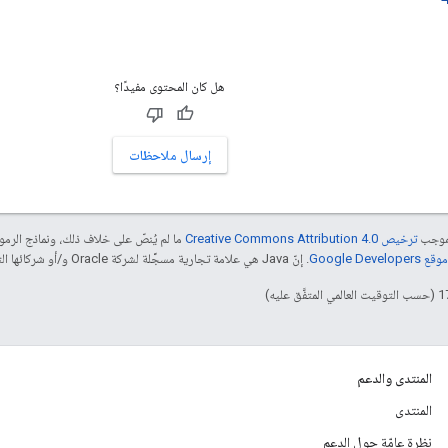
هل كان المحتوى مفيدًا؟
إرسال ملاحظات
بموجب
ترخيص Creative Commons Attribution 4.0‏
ما لم يُنصّ على خلاف ذلك، ونماذج الر
Google Dev‏
. إنّ Java هي علامة تجارية مسجَّلة لشركة Oracle و/أو شركائها التابعين.
المنتدى والدعم
المنتدى
نظرة عامّة حول الدعم