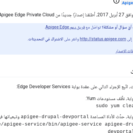
info
.
Apigee Edge Priva.
أيّ سؤال أو مشكلة؟
تواصَل مع
فريق دعم Apigee Edge
.
ل إلى
http://status.apigee.com
وانقر على
الاشتراك في التحديثات
.
ات الإصدار
لإجراء التالي على عقدة بوابة Edge Developer Services:
بة، نظِّف مستودعات Yum:
بة، حدِّث الأداة المساعدة
وتبعياتها في dge
apigee-drupal-devportal
gee/apigee-service/bin/apigee-service apigee-dr
devporta