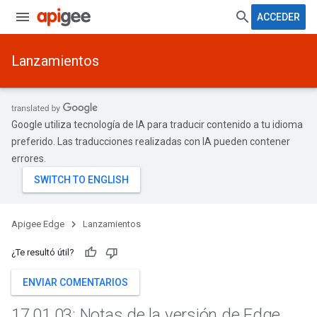
ACCEDER
Lanzamientos
Google utiliza tecnología de IA para traducir contenido a tu idioma
preferido. Las traducciones realizadas con IA pueden contener
errores.
Apigee Edge
Lanzamientos
¿Te resultó útil?
ENVIAR COMENTARIOS
17
.
01
.
03: Notas de la versión de Edge