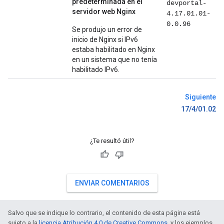
predeterminada en el
devportal-
servidor web Nginx
4.17.01.01-
0.0.96
Se produjo un error de
inicio de Nginx si IPv6
estaba habilitado en Nginx
en un sistema que no tenía
habilitado IPv6.
Siguiente
17/4/01.02
¿Te resultó útil?
ENVIAR COMENTARIOS
Salvo que se indique lo contrario, el contenido de esta página está
sujeto a la
licencia Atribución 4.0 de Creative Commons
, y los ejemplos