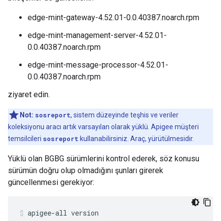
edge-mint-gateway-4.52.01-0.0.40387.noarch.rpm
edge-mint-management-server-4.52.01-
0.0.40387.noarch.rpm
edge-mint-message-processor-4.52.01-
0.0.40387.noarch.rpm
ziyaret edin.
Not:
sosreport
, sistem düzeyinde teşhis ve veriler
koleksiyonu aracı artık varsayılan olarak yüklü. Apigee müşteri
temsilcileri
sosreport
kullanabilirsiniz. Araç, yürütülmesidir.
Yüklü olan BGBG sürümlerini kontrol ederek, söz konusu
sürümün doğru olup olmadığını şunları girerek
güncellenmesi gerekiyor:
apigee-all version