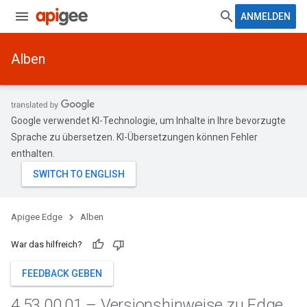
ANMELDEN
Alben
Google verwendet KI-Technologie, um Inhalte in Ihre bevorzugte
Sprache zu übersetzen. KI-Übersetzungen können Fehler
enthalten.
Apigee Edge
Alben
War das hilfreich?
FEEDBACK GEBEN
4
.
53
.
00
.
01 – Versionshinweise zu Edge