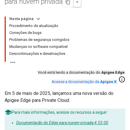
para nuvem privada
Nesta página
Procedimento de atualização
Correções de bugs
Problemas de segurança corrigidos
Mudanças no software compatível
Descontinuações e desativações
Você está lendo a documentação do
Apigee Edge
.
info
Acesse a documentação da
Apigee X
.
Em 5 de maio de 2025, lançamos uma nova versão do
Apigee Edge para Private Cloud.
Para mais informações, acesse os recursos a seguir:
Documentação do Edge para nuvem privada 4.53.00