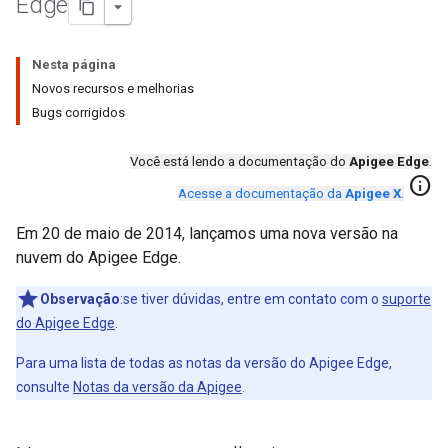
Edge
Nesta página
Novos recursos e melhorias
Bugs corrigidos
Você está lendo a documentação do
Apigee Edge
.
info
Acesse a documentação da
Apigee X
.
Em 20 de maio de 2014, lançamos uma nova versão na
nuvem do Apigee Edge.
Observação
:se tiver dúvidas, entre em contato com o
suporte
do Apigee Edge
.
Para uma lista de todas as notas da versão do Apigee Edge,
consulte
Notas da versão da Apigee
.