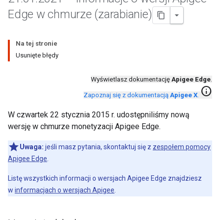
Edge w chmurze (zarabianie)
Na tej stronie
Usunięte błędy
Wyświetlasz dokumentację
Apigee Edge
.
info
Zapoznaj się z dokumentacją
Apigee X
.
W czwartek 22 stycznia 2015 r. udostępniliśmy nową
wersję w chmurze monetyzacji Apigee Edge.
Uwaga:
jeśli masz pytania, skontaktuj się z
zespołem pomocy
Apigee Edge
.
Listę wszystkich informacji o wersjach Apigee Edge znajdziesz
w
informacjach o wersjach Apigee
.