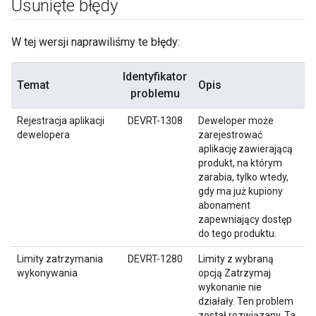
Usunięte błędy
W tej wersji naprawiliśmy te błędy:
Identyfikator
Temat
Opis
problemu
Rejestracja aplikacji
DEVRT-1308
Deweloper może
dewelopera
zarejestrować
aplikację zawierającą
produkt, na którym
zarabia, tylko wtedy,
gdy ma już kupiony
abonament
zapewniający dostęp
do tego produktu.
Limity zatrzymania
DEVRT-1280
Limity z wybraną
wykonywania
opcją Zatrzymaj
wykonanie nie
działały. Ten problem
został rozwiązany. Ta