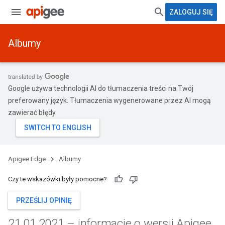
ZALOGUJ SIĘ
Albumy
Google używa technologii AI do tłumaczenia treści na Twój
preferowany język. Tłumaczenia wygenerowane przez AI mogą
zawierać błędy.
Apigee Edge
Albumy
Czy te wskazówki były pomocne?
PRZEŚLIJ OPINIĘ
21
.
01
.
2021 – informacje o wersji Apigee