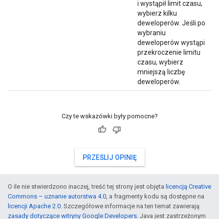
i wystąpił limit czasu,
wybierz kilku
deweloperów. Jeśli po
wybraniu
deweloperów wystąpi
przekroczenie limitu
czasu, wybierz
mniejszą liczbę
deweloperów.
Czy te wskazówki były pomocne?
PRZEŚLIJ OPINIĘ
O ile nie stwierdzono inaczej, treść tej strony jest objęta
licencją Creative
Commons – uznanie autorstwa 4.0
, a fragmenty kodu są dostępne na
licencji Apache 2.0
. Szczegółowe informacje na ten temat zawierają
zasady dotyczące witryny Google Developers
. Java jest zastrzeżonym