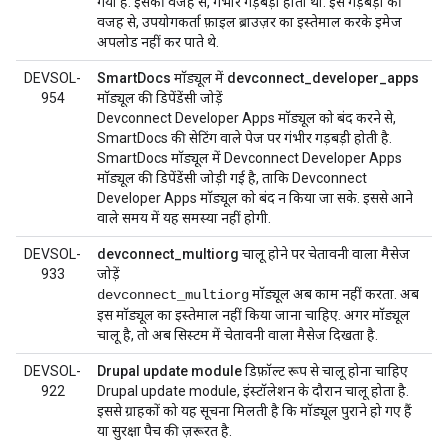
गया है. इसकी वजह से, गंभीर गड़बड़ी होती थी. इस गड़बड़ी की
वजह से, उपयोगकर्ता फ़ाइल ब्राउज़र का इस्तेमाल करके इमेज
अपलोड नहीं कर पाते थे.
DEVSOL-
SmartDocs मॉड्यूल में devconnect_developer_apps
954
मॉड्यूल की डिपेंडेंसी जोड़ें
Devconnect Developer Apps मॉड्यूल को बंद करने से,
SmartDocs की सेटिंग वाले पेज पर गंभीर गड़बड़ी होती है.
SmartDocs मॉड्यूल में Devconnect Developer Apps
मॉड्यूल की डिपेंडेंसी जोड़ी गई है, ताकि Devconnect
Developer Apps मॉड्यूल को बंद न किया जा सके. इससे आने
वाले समय में यह समस्या नहीं होगी.
DEVSOL-
devconnect_multiorg चालू होने पर चेतावनी वाला मैसेज
933
जोड़ें
मॉड्यूल अब काम नहीं करता. अब
devconnect_multiorg
इस मॉड्यूल का इस्तेमाल नहीं किया जाना चाहिए. अगर मॉड्यूल
चालू है, तो अब सिस्टम में चेतावनी वाला मैसेज दिखता है.
DEVSOL-
Drupal update module डिफ़ॉल्ट रूप से चालू होना चाहिए
922
Drupal update module, इंस्टॉलेशन के दौरान चालू होता है.
इससे ग्राहकों को यह सूचना मिलती है कि मॉड्यूल पुराने हो गए हैं
या सुरक्षा पैच की ज़रूरत है.