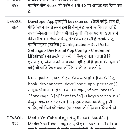
999
एडमिन थीम Rubik को वर्शन 4.1 से 4.2 पर अपग्रेड कर दिया गया
है.
DEVSOL-
DeveloperApp इकाई में keyExpiresIn प्रॉपर्टी जोड़ें. साथ ही,
984
ऐप्लिकेशन बनाते समय इसकी वैल्यू सेट करने का विकल्प जोड़ें
नए ऐप्लिकेशन के लिए, एपीआई कुंजी की समयसीमा खत्म होने
की तारीख की डिफ़ॉल्ट वैल्यू सेट की जा सकती है. इसके लिए,
एडमिन यूज़र इंटरफ़ेस ("Configuration> Dev Portal
Settings > Dev Portal App Config > Credential
Lifetime") का इस्तेमाल करें. -1 वैल्यू से पता चलता है कि
एपीआई कुंजियां अपने-आप खत्म नहीं होती हैं. हालांकि, दिनों की
कोई भी पॉज़िटिव संख्या कॉन्फ़िगर की जा सकती है.
जिन ग्राहकों को ज़्यादा कंट्रोल की ज़रूरत होती है उनके लिए,
hook_devconnect_developer_app_presave()
लागू करने वाला कोई भी कस्टम मॉड्यूल,
$form_state\
की
['storage'\]\['entity'\]->keyExpiresIn
वैल्यू में बदलाव कर सकता है. यह एक संख्यात्मक वैल्यू होनी
चाहिए, जो दिनों की संख्या (या उसका कोई हिस्सा) दिखाती हो.
DEVSOL-
Media YouTube मॉड्यूल से जुड़ी गड़बड़ी ठीक की गई
972
Media YouTube मॉड्यूल से जुड़ी एक गड़बड़ी को ठीक किया