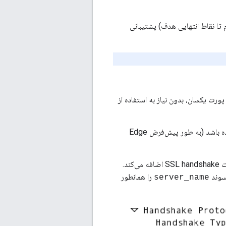
 در جهت جنوب (از پردازنده پیام تا نقاط انتهایی هدف) پشتیبانی
 که افزونه‌ای از TLS/SSL است، می‌توان چندین هدف HTTPS را از طریق یک آدرس IP و پورت یکسان، بدون نیاز به استفاده از
هیچ پیکربندی خاصی برای Edge لازم نیست. اگر محیط شما برای Southbound SNI پیکربندی شده باشد (به طور پیش‌فرض Edge
از URL درخواست استخراج کرده و آن را به درخواست SSL handshake اضافه می‌کند.
را همانطور
server_name