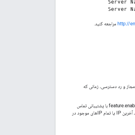
مراجعه کنید.
ارزیابی دقیق‌تر آدرس‌های IP برای فهرست‌بندی مجاز و رد دسترسی، زمانی که
با فعال بودن بررسی چندین آدرس IP در هدر (برای تنظیم feature.enableMultipleXForwardCheckForACL با پشتیبانی تماس
در خط‌مشی به شما امکان می‌دهد تا اولین IP، آخرین IP یا تمام IPهای موجود در