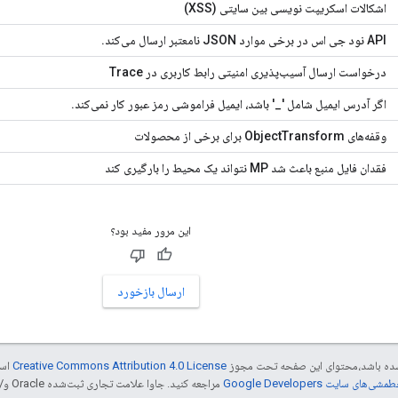
اشکالات اسکریپت نویسی بین سایتی (XSS)
API نود جی اس در برخی موارد JSON نامعتبر ارسال می‌کند.
درخواست ارسال آسیب‌پذیری امنیتی رابط کاربری در Trace
اگر آدرس ایمیل شامل '_' باشد، ایمیل فراموشی رمز عبور کار نمی‌کند.
وقفه‌های ObjectTransform برای برخی از محصولات
فقدان فایل منبع باعث شد MP نتواند یک محیط را بارگیری کند
این مرور مفید بود؟
ارسال بازخورد
ر شده باشد،‌محتوای این صفحه تحت مجوز
Creative Commons Attribution 4.0 License
است
شی‌های سایت Google Developers‏
مراجعه کنید. جاوا علامت تجاری ثبت‌شده Oracle و/یا شرکت‌های وابسته به آن است.