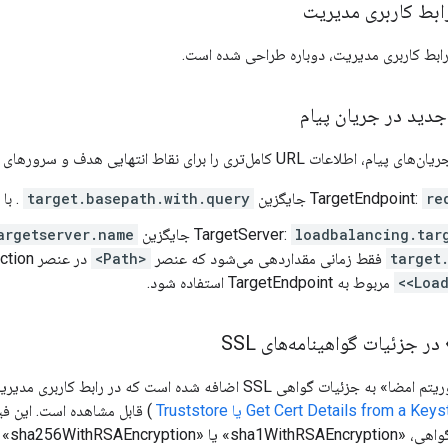
ابط کاربری مدیریت
رابط کاربری مدیریت، دوباره طراحی شده است.
دید در جریان پیام
ل‌تری را برای نقاط انتهایی هدف و سرورهای هدف ارائه می‌دهند:
re
TargetEndpoint:
جایگزین
target.basepath.with.query
. با .query می‌شو
loadbalancing.tar
TargetServer:
جایگزین
argetserver.name
target
فقط زمانی مقداردهی می‌شود که عنصر
<Path>
در عنصر HTTPTargetConnection
<Load
مربوط به TargetEndpoint استفاده شود.
ر جزئیات گواهینامه‌های SSL
Get Cert Details from a Ke یا Truststore
) قابل مشاهده است. این فی
sha256WithR» را نشان می‌دهد.