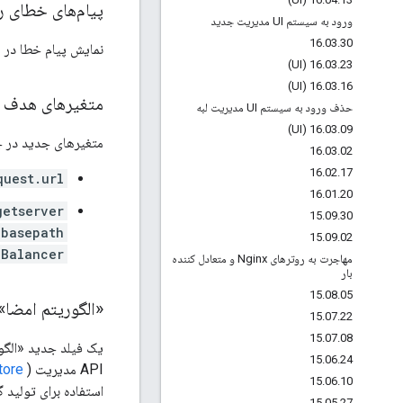
پیام‌های خطای ر
ورود به سیستم UI مدیریت جدید
16
.
03
.
30
نمایش پیام خطا در 
16
.
03
.
23 (UI)
16
.
03
.
16 (UI)
متغیرهای هدف ج
حذف ورود به سیستم UI مدیریت لبه
16
.
03
.
09 (UI)
متغیرهای جدید در جریان‌های پیام، اطلاعات URL کام
16
.
03
.
02
16
.
02
.
17
quest.url
16
.
01
.
20
getserver
15
.
09
.
30
.basepath
15
.
09
.
02
Balancer>
مهاجرت به روترهای Nginx و متعادل کننده
بار
15
.
08
.
05
«الگوریتم امضا» د
15
.
07
.
22
15
.
07
.
08
15
.
06
.
24
API مدیریت (
ystore
15
.
06
.
10
استفاده برای تولید گواهی، «sha1WithRSAEncryption» یا «SAEncryption
15
.
05
.
27