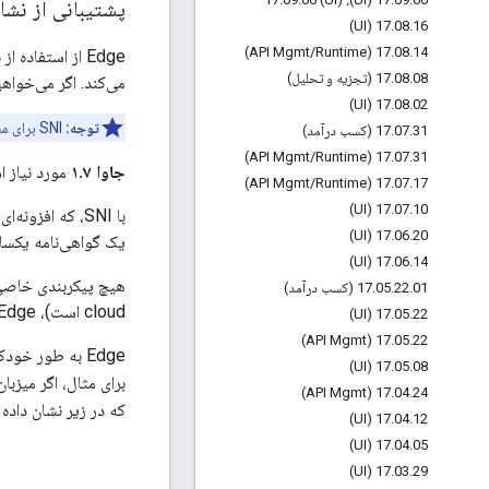
پشتیبانی از نشانگر
17
.
08
.
16 (UI)
/
Runtime)
17
.
08
.
14 (API Mgmt
08 (تجزیه و تحلیل)
.
08
.
17
می‌کند. اگر می‌خواهید از SNI استفاده
17
.
08
.
02 (UI)
توجه:
SNI برای مشتریان Edge Free در دسترس نیست.
31 (کسب درآمد)
.
07
.
17
/
Runtime)
17
.
07
.
31 (API Mgmt
جاوا ۱.۷
مورد نیاز ا
/
Runtime)
17
.
07
.
17 (API Mgmt
17
.
07
.
10 (UI)
17
.
06
.
20 (UI)
یک گواهی‌نامه یکسان،
17
.
06
.
14 (UI)
01 (کسب درآمد)
.
22
.
05
.
17
cloud است)، Edge از آن پشتیبانی می‌کند.
17
.
05
.
22 (UI)
17
.
05
.
22 (API Mgmt)
Edge به طور خودکار
17
.
05
.
08 (UI)
برای مثال، اگر میزب
17
.
04
.
24 (API Mgmt)
که در زیر نشان داده
17
.
04
.
12 (UI)
17
.
04
.
05 (UI)
17
.
03
.
29 (UI)