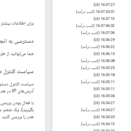
16
.
07
.
27 (UI)
01 (کسب درآمد)
.
20
.
07
.
16
16
.
07
.
13 (UI)
برای اطلاعات بیشتر در مو
02 (کسب درآمد)
.
06
.
07
.
16
06 (کسب درآمد)
.
07
.
16
دسترسی به انجمن Apigee از طریق منوی راهنمای رابط کا
16
.
06
.
29 (UI)
22 (کسب درآمد)
.
06
.
16
شما می‌توانید از طریق منوی
16
.
06
.
15 (UI)
08 (کسب درآمد)
.
06
.
16
25 (کسب درآمد)
.
05
.
16
سیاست کنترل 
16
.
05
.
18 (UI)
11 (کسب درآمد)
.
05
.
16
16
.
05
.
11 (UI)
آدرس‌های IP در هدر HTTP مربوط به
16
.
05
.
04 (UI)
16
.
04
.
27 (UI)
بگیرید)، یک عنصر 
27 (کسب درآمد)
.
04
.
16
هدر را بررسی کنید. 
16
.
04
.
20 (UI)
13 (کسب درآمد)
.
04
.
16
16
.
04
.
13 (UI)