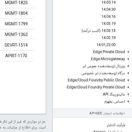
14
.
05
.
14
MGMT-1825
14
.
04
.
30
MGMT-1804
14
.
04
.
16
14
.
03
.
19
MGMT-1799
13 (کسب درآمد)
.
03
.
14
MGMT-1362
14
.
02
.
19
14
.
01
.
23
.
00
DEVRT-1514
Edge Private Cloud
APIRT-1170
Edge Microgateway
پورتال توسعه‌دهنده عمومی ابر
درگاه توسعه‌دهنده ابر خصوصی
Edge
/
Cloud Foundry Public Cloud
Edge
/
Cloud Foundry Private Cloud
مانیتورینگ API
احساس، مفهوم
اطلاعات انتشار APIGEE
جز در مواردی که غیر از این ذک
فرآیند انتشار
است. برای اطلاع از جزئیات، به
خطم
مراحل انتشار Apigee