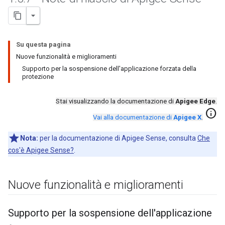
Su questa pagina
Nuove funzionalità e miglioramenti
Supporto per la sospensione dell'applicazione forzata della
protezione
Stai visualizzando la documentazione di
Apigee Edge
.
info
Vai alla documentazione di
Apigee X
.
Nota:
per la documentazione di Apigee Sense, consulta
Che
cos'è Apigee Sense?
.
Nuove funzionalità e miglioramenti
Supporto per la sospensione dell'applicazione